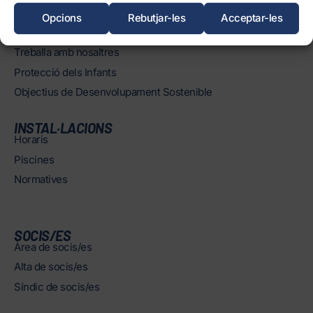
Òrgans
Opcions
Rebutjar-les
Acceptar-les
Informació corporativa i transparència
Treballa amb nosaltres
Protecció dels Infants
Objectius de Desenvolupament Sostenible
INSTAL·LACIONS
Horaris
Piscines
Normatives
SOCIS/ES
Àrea de socis/es
Alta de socis/es
Síndic de socis/es