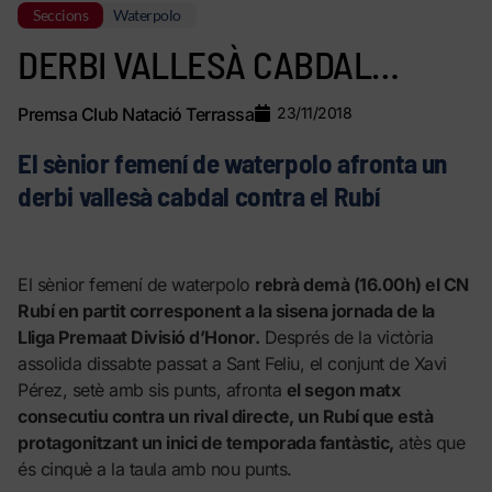
Seccions
Waterpolo
DERBI VALLESÀ CABDAL…
Premsa Club Natació Terrassa
23/11/2018
El sènior femení de waterpolo afronta un
derbi vallesà cabdal contra el Rubí
El sènior femení de waterpolo
rebrà demà (16.00h) el CN
Rubí en partit corresponent a la sisena jornada de la
Lliga Premaat Divisió d’Honor.
Després de la victòria
assolida dissabte passat a Sant Feliu, el conjunt de Xavi
Pérez, setè amb sis punts, afronta
el segon matx
consecutiu contra un rival directe, un Rubí que està
protagonitzant un inici de temporada fantàstic,
atès que
és cinquè a la taula amb nou punts.