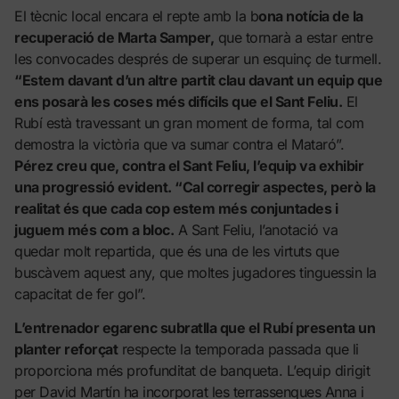
El tècnic local encara el repte amb la b
ona notícia de la
recuperació de Marta Samper,
que tornarà a estar entre
les convocades després de superar un esquinç de turmell.
“Estem davant d’un altre partit clau davant un equip que
ens posarà les coses més difícils que el Sant Feliu.
El
Rubí està travessant un gran moment de forma, tal com
demostra la victòria que va sumar contra el Mataró”.
Pérez creu que, contra el Sant Feliu, l’equip va exhibir
una progressió evident. “Cal corregir aspectes, però la
realitat és que cada cop estem més conjuntades i
juguem més com a bloc.
A Sant Feliu, l’anotació va
quedar molt repartida, que és una de les virtuts que
buscàvem aquest any, que moltes jugadores tinguessin la
capacitat de fer gol”.
L’entrenador egarenc subratlla que el Rubí presenta un
planter reforçat
respecte la temporada passada que li
proporciona més profunditat de banqueta. L’equip dirigit
per David Martín ha incorporat les terrassenques Anna i