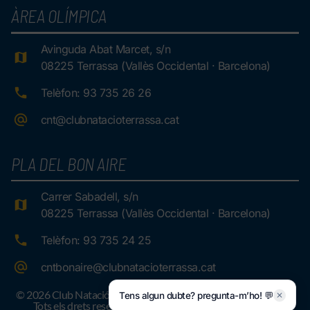
ÀREA OLÍMPICA
Avinguda Abat Marcet, s/n
08225 Terrassa (Vallès Occidental · Barcelona)
Telèfon: 93 735 26 26
cnt@clubnatacioterrassa.cat
PLA DEL BON AIRE
Carrer Sabadell, s/n
08225 Terrassa (Vallès Occidental · Barcelona)
Telèfon: 93 735 24 25
cntbonaire@clubnatacioterrassa.cat
© 2026 Club Natació Terrassa.
Tens algun dubte? pregunta-m’ho! 💬
✕
Tots els drets reservats