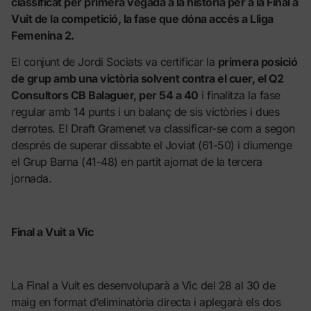
classificat per primera vegada a la història per a la Final a
Vuit de la competició, la fase que dóna accés a Lliga
Femenina 2.
El conjunt de Jordi Sociats va certificar la
primera posició
de grup amb una victòria solvent contra el cuer, el Q2
Consultors CB Balaguer, per 54 a 40
i finalitza la fase
regular amb 14 punts i un balanç de sis victòries i dues
derrotes. El Draft Gramenet va classificar-se com a segon
després de superar dissabte el Joviat (61-50) i diumenge
el Grup Barna (41-48) en partit ajornat de la tercera
jornada.
Final a Vuit a Vic
La Final a Vuit es desenvoluparà a Vic del 28 al 30 de
maig en format d’eliminatòria directa i aplegarà els dos