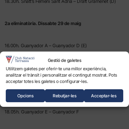
18.30h. Snatt’s Femení Sant Adrià – Draft Gramenet (D)
2a eliminatòria. Dissabte 29 de maig
16.00h. Guanyador A – Guanyador D (E)
18.10h. Guanyador B – Guanyador C (F)
Gestió de galetes
Utilitzem galetes per oferir-te una millor experiència,
analitzar el trànsit i personalitzar el contingut mostrat. Pots
3a eliminatòria. Diumenge 30 de maig
acceptar totes les galetes o configurar-les.
Opcions
Rebutjar-les
Acceptar-les
16.00h. Perdedor E – Perdedor F
18.05h. Guanyador E – Guanyador F