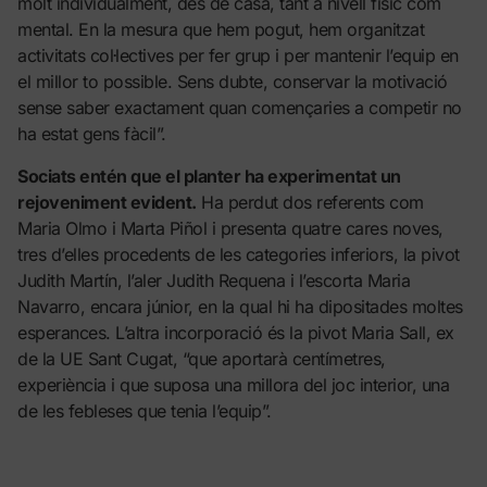
molt individualment, des de casa, tant a nivell físic com
mental. En la mesura que hem pogut, hem organitzat
activitats col·lectives per fer grup i per mantenir l’equip en
el millor to possible. Sens dubte, conservar la motivació
sense saber exactament quan començaries a competir no
ha estat gens fàcil”.
Sociats entén que el planter ha experimentat un
rejoveniment evident.
Ha perdut dos referents com
Maria Olmo i Marta Piñol i presenta quatre cares noves,
tres d’elles procedents de les categories inferiors, la pivot
Judith Martín, l’aler Judith Requena i l’escorta Maria
Navarro, encara júnior, en la qual hi ha dipositades moltes
esperances. L’altra incorporació és la pivot Maria Sall, ex
de la UE Sant Cugat, “que aportarà centímetres,
experiència i que suposa una millora del joc interior, una
de les febleses que tenia l’equip”.