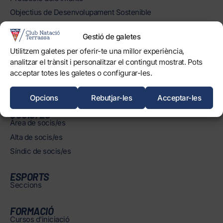
Objectius de Desenvolupament Sostenible
Gestió de galetes
INSTAL·LACIONS
Horaris
Utilitzem galetes per oferir-te una millor experiència,
Piscines
analitzar el trànsit i personalitzar el contingut mostrat. Pots
acceptar totes les galetes o configurar-les.
Normatives
Opcions
Rebutjar-les
Acceptar-les
SOCIS/ES
Àrea de socis/es
Alta de socis/es
Síndic de socis/es
ESPORTS
Seccions
FORMACIÓ
Cursos d’iniciació