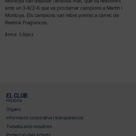
Montoya van disputar l’ansiosa final, que va resoldre’s
amb un 3-6/2-6 que va proclamar campions a Martín i
Montoya. Els campions van rebre premis a càrrec de
Reebok Fragrances.
Anna López
EL CLUB
Història
Òrgans
Informació corporativa i transparència
Treballa amb nosaltres
Protecció dels Infants