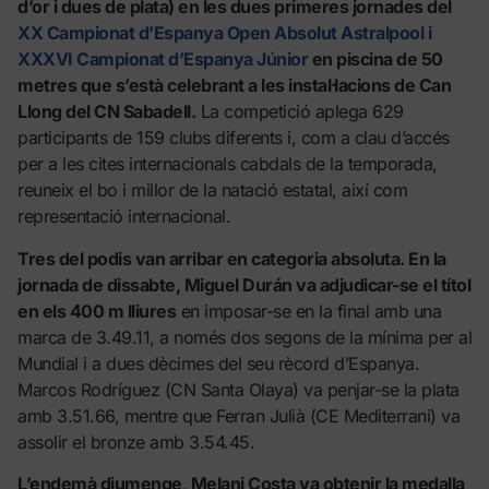
d’or i dues de plata) en les dues primeres jornades del
XX Campionat d’Espanya Open Absolut Astralpool i
XXXVI Campionat d’Espanya Júnior
en piscina de 50
metres que s’està celebrant a les instal·lacions de Can
Llong del CN Sabadell.
La competició aplega 629
participants de 159 clubs diferents i, com a clau d’accés
per a les cites internacionals cabdals de la temporada,
reuneix el bo i millor de la natació estatal, així com
representació internacional.
Tres del podis van arribar en categoria absoluta. En la
jornada de dissabte, Miguel Durán va adjudicar-se el títol
en els 400 m lliures
en imposar-se en la final amb una
marca de 3.49.11, a només dos segons de la mínima per al
Mundial i a dues dècimes del seu rècord d’Espanya.
Marcos Rodríguez (CN Santa Olaya) va penjar-se la plata
amb 3.51.66, mentre que Ferran Julià (CE Mediterrani) va
assolir el bronze amb 3.54.45.
L’endemà diumenge, Melani Costa va obtenir la medalla