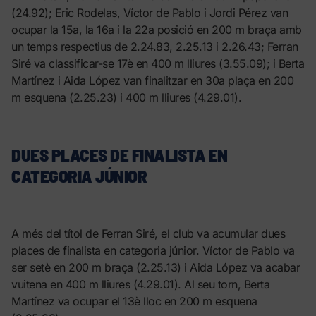
(24.92); Eric Rodelas, Víctor de Pablo i Jordi Pérez van
ocupar la 15a, la 16a i la 22a posició en 200 m braça amb
un temps respectius de 2.24.83, 2.25.13 i 2.26.43; Ferran
Siré va classificar-se 17è en 400 m lliures (3.55.09); i Berta
Martínez i Aida López van finalitzar en 30a plaça en 200
m esquena (2.25.23) i 400 m lliures (4.29.01).
DUES PLACES DE FINALISTA EN
CATEGORIA JÚNIOR
A més del títol de Ferran Siré, el club va acumular dues
places de finalista en categoria júnior. Víctor de Pablo va
ser setè en 200 m braça (2.25.13) i Aida López va acabar
vuitena en 400 m lliures (4.29.01). Al seu torn, Berta
Martínez va ocupar el 13è lloc en 200 m esquena