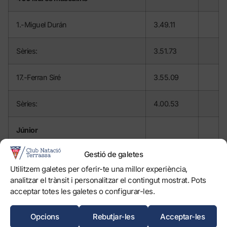
1.-Miguel Durán
3.49.11
Sèries:
3.51.73
17.-Ferran Siré
3.55.09
Sèries:
4.00.53
Júnior
Gestió de galetes
1.-Ferran Siré
3.55.09
Utilitzem galetes per oferir-te una millor experiència,
analitzar el trànsit i personalitzar el contingut mostrat. Pots
200 papallona femenins
acceptar totes les galetes o configurar-les.
8.-Aida López
Desq.
Opcions
Rebutjar-les
Acceptar-les