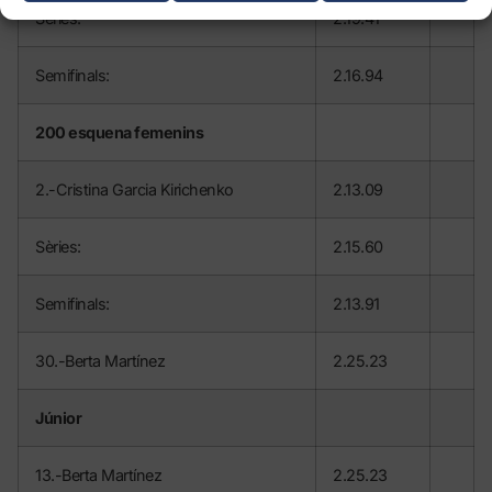
Sèries:
2.19.41
Semifinals:
2.16.94
200 esquena femenins
2.-Cristina Garcia Kirichenko
2.13.09
Sèries:
2.15.60
Semifinals:
2.13.91
30.-Berta Martínez
2.25.23
Júnior
13.-Berta Martínez
2.25.23