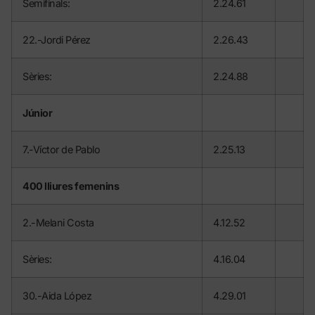
Semifinals:
2.24.61
22.-Jordi Pérez
2.26.43
Sèries:
2.24.88
Júnior
7.-Víctor de Pablo
2.25.13
400 lliures femenins
2.-Melani Costa
4.12.52
Sèries:
4.16.04
30.-Aida López
4.29.01