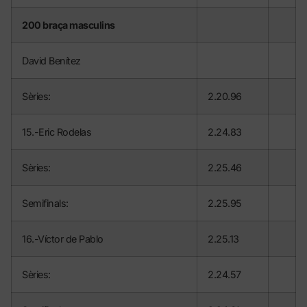
200 braça masculins
David Benítez
Sèries:
2.20.96
15.-Eric Rodelas
2.24.83
Sèries:
2.25.46
Semifinals:
2.25.95
16.-Víctor de Pablo
2.25.13
Sèries:
2.24.57