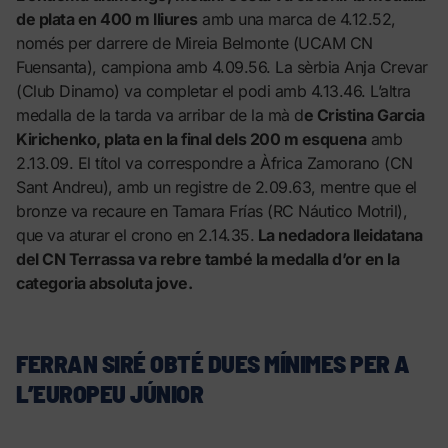
de plata en 400 m lliures
amb una marca de 4.12.52,
només per darrere de Mireia Belmonte (UCAM CN
Fuensanta), campiona amb 4.09.56. La sèrbia Anja Crevar
(Club Dinamo) va completar el podi amb 4.13.46. L’altra
medalla de la tarda va arribar de la mà d
e Cristina Garcia
Kirichenko, plata en la final dels 200 m esquena
amb
2.13.09. El títol va correspondre a Àfrica Zamorano (CN
Sant Andreu), amb un registre de 2.09.63, mentre que el
bronze va recaure en Tamara Frías (RC Náutico Motril),
que va aturar el crono en 2.14.35.
La nedadora lleidatana
del CN Terrassa va rebre també la medalla d’or en la
categoria absoluta jove.
FERRAN SIRÉ OBTÉ DUES MÍNIMES PER A
L’EUROPEU JÚNIOR