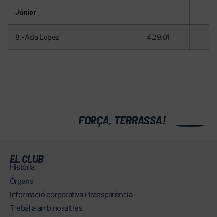
Júnior
8.-Aida López
4.29.01
0
FORÇA, TERRASSA!
EL CLUB
Història
Òrgans
Informació corporativa i transparència
Treballa amb nosaltres