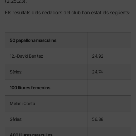
(2.25.23).
Els resultats dels nedadors del club han estat els següents:
50 papallona masculins
12.-David Benítez
24.92
Sèries:
24.74
100 lliures femenins
Melani Costa
Sèries:
56.88
400 lliures masculins