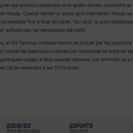
ignar una actuació destacada amb quatre dianes, convertint-se e
 de l’equip. Casado també va sumar gols importants i l’equip v
va exemplar fins al final del partit. Tot i això, la gran resistència
er suficient per ser vencedores del derbi.
ta, el CN Terrassa continua immers en la lluita per les posicion
ció i manté les aspiracions intactes per consolidar-se entre els e
 egarenques viatgen a Itàlia aquesta setmana, per enfrontar-se a 
bte 29 de novembre a les 17:00 hores.
SOCIS/ES
ESPORTS
Àrea de socis/es
Seccions