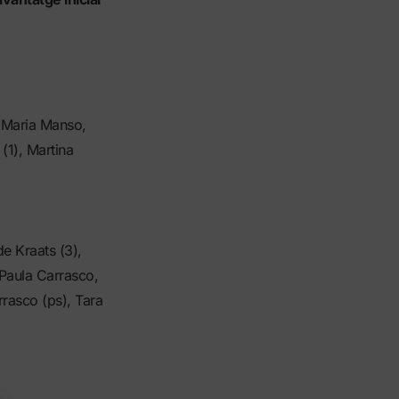
, Maria Manso,
(1), Martina
e Kraats (3),
 Paula Carrasco,
rrasco (ps), Tara