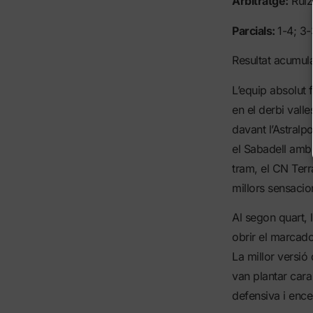
Arbitratge:
Ruiz
Parcials:
1-4; 3-
Resultat acumula
L’equip absolut 
en el derbi vall
davant l’Astralp
el Sabadell amb u
tram, el CN Terr
millors sensacio
Al segon quart,
obrir el marcado
La millor versió
van plantar cara
defensiva i enc