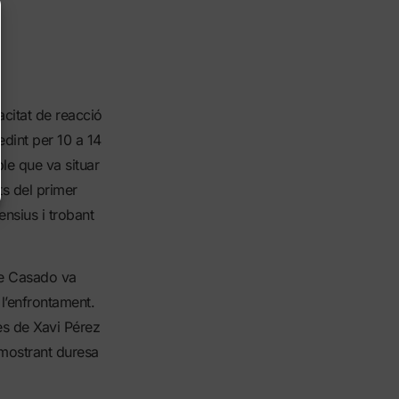
acitat de reacció
edint per 10 a 14
ble que va situar
ts del primer
nsius i trobant
ne Casado va
 l’enfrontament.
res de Xavi Pérez
 mostrant duresa