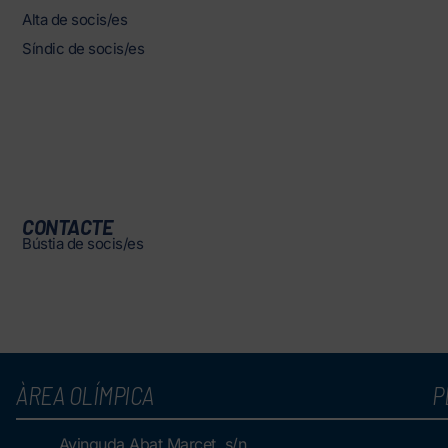
Alta de socis/es
Síndic de socis/es
CONTACTE
Bústia de socis/es
ÀREA OLÍMPICA
P
Avinguda Abat Marcet, s/n