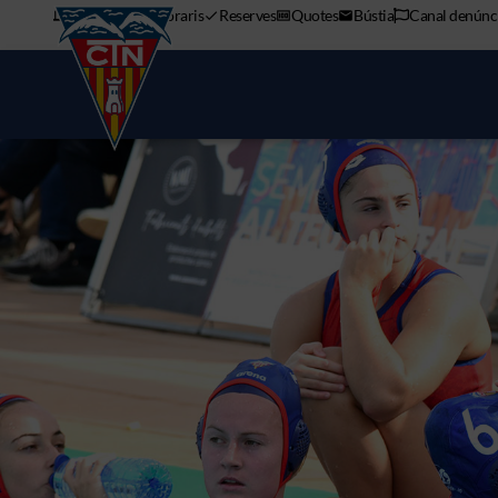
APP mòbil
Horaris
Reserves
Quotes
Bústia
Canal denúnc