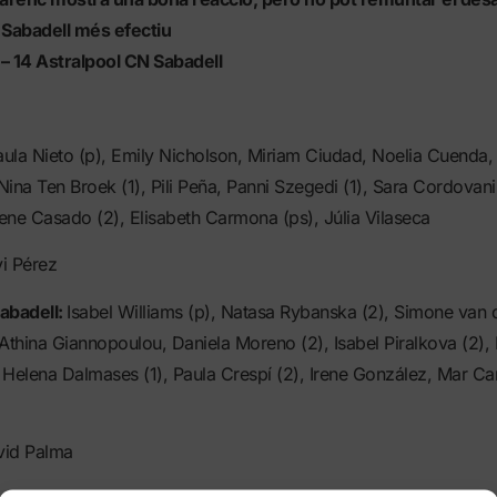
 Sabadell més efectiu
– 14 Astralpool CN Sabadell
ula Nieto (p), Emily Nicholson, Miriam Ciudad, Noelia Cuenda
 Nina Ten Broek (1), Pili Peña, Panni Szegedi (1), Sara Cordovani 
rene Casado (2), Elisabeth Carmona (ps), Júlia Vilaseca
i Pérez
abadell:
Isabel Williams (p), Natasa Rybanska (2), Simone van d
Athina Giannopoulou, Daniela Moreno (2), Isabel Piralkova (2),
, Helena Dalmases (1), Paula Crespí (2), Irene González, Mar Ca
vid Palma