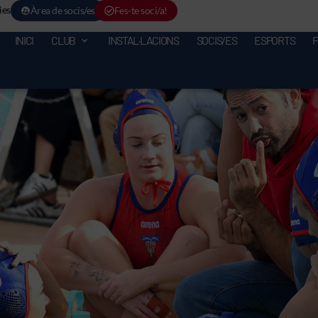
ies
Àrea de socis/es
Fes-te soci/a!
INICI
CLUB
INSTAL·LACIONS
SOCIS/ES
ESPORTS