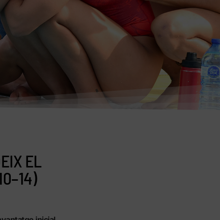
EIX EL
0–14)
vantatge inicial