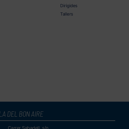
Dirigides
Tallers
LA DEL BON AIRE
Carrer Sabadell, s/n