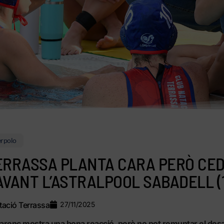
rpolo
ERRASSA PLANTA CARA PERÒ CED
AVANT L’ASTRALPOOL SABADELL (1
ació Terrassa
27/11/2025
arenc mostra una bona reacció, però no pot remuntar el desa