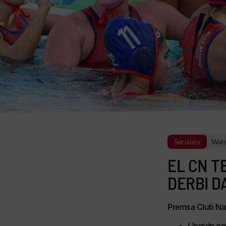
Seccions
Wate
EL CN T
DERBI D
Premsa Club Nat
L’equip eg