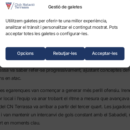
, Calvo, Moliner.
Gestió de galetes
3; 4-5; 2-2
Utilitzem galetes per oferir-te una millor experiència,
t: 1-4; 3-7; 7-12; 10-14
analitzar el trànsit i personalitzar el contingut mostrat. Pots
acceptar totes les galetes o configurar-les.
femení del Club Natació Terrassa va mostrar determinació i cap
esà disputat aquest dimecres a l’Àrea Olímpica, però va acabar c
ool CN Sabadell. El partit es va iniciar amb un parcial desfavora
Opcions
Rebutjar-les
Acceptar-les
n avantatge ràpid al marcador. Tot i el 0–4 inicial i les dificulta
assa va saber refer-se progressivament, ajustant conceptes defe
ns en atac.
 les egarenques van començar a generar més perill ofensiu. Ire
r local i l’equip va anar trobant el ritme a mesura que avançava
 del CN Terrassa va arribar a partir del tercer quart. Les jugado
 i van mantenir un intercanvi de gols constant amb el Sabadell,
ert en moments clau.