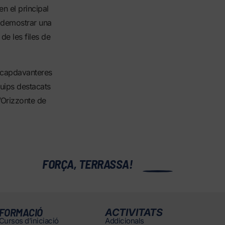
n el principal
a demostrar una
 de les files de
s capdavanteres
quips destacats
l’Orizzonte de
0
FORÇA, TERRASSA!
FORMACIÓ
ACTIVITATS
Cursos d’iniciació
Addicionals