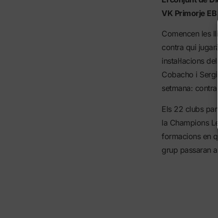
VK Primorje EB
Comencen les ll
contra qui jugar
instal·lacions d
Cobacho i Sergi M
setmana: contra 
Els 22 clubs par
la Champions Le
formacions en qu
grup passaran a 