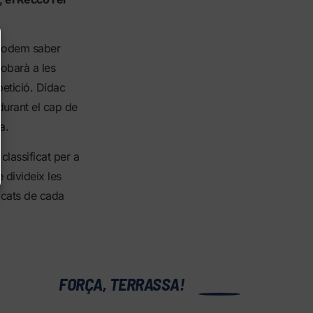
 podem saber
robarà a les
petició. Dídac
 durant el cap de
ia.
classificat per a
divideix les
icats de cada
0
FORÇA, TERRASSA!