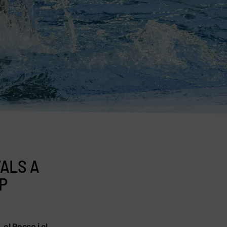
VALS A
P
el Recco i el