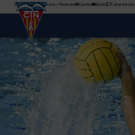
APP mòbil
Horaris
Reserves
Quotes
Bústia
Canal denúnc