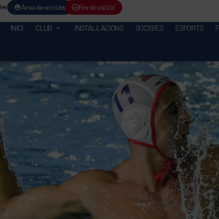
ies
Àrea de socis/es
Fes-te soci/a!
INICI
CLUB
INSTAL·LACIONS
SOCIS/ES
ESPORTS