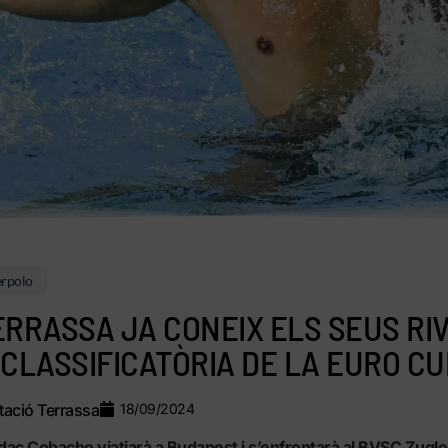
rpolo
ERRASSA JA CONEIX ELS SEUS RI
 CLASSIFICATÒRIA DE LA EURO CU
ació Terrassa
18/09/2024
dac Cobacho viatjarà a Budapest i s’enfrontarà al BVSC Zuglo, 