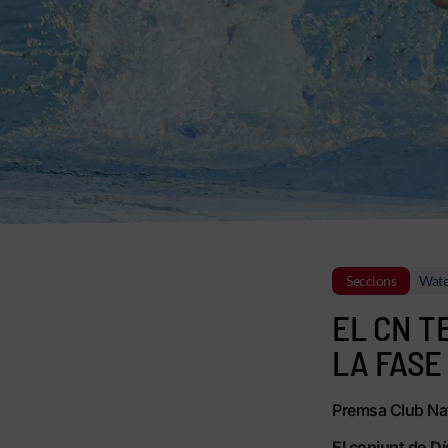
Seccions
Wate
EL CN T
LA FASE
Premsa Club Nat
El conjunt de Dí