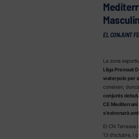
Mediterr
Masculi
EL CONJUNT FE
La zona esportiv
Lliga Premaat D
waterpolo per 
coneixen, doncs,
conjunts debuta
CE Mediterrani 
s’estrenarà amb
El CN Terrassa m
13 d’octubre, i 