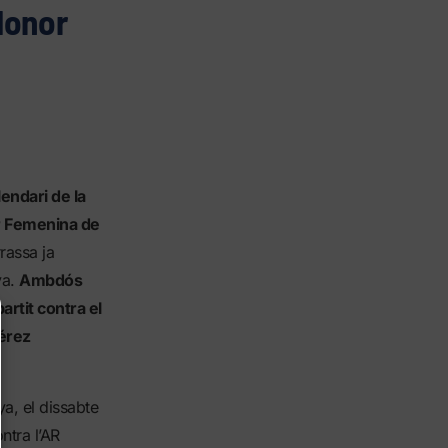
’Honor
lendari de la
or Femenina de
rassa ja
ya.
Ambdós
artit contra el
Pérez
ya, el dissabte
ntra l’AR