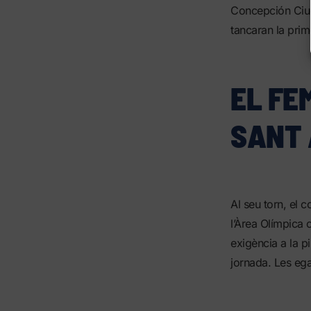
Concepción Ciud
tancaran la prim
EL FE
SANT
Al seu torn, el c
l’Àrea Olímpica 
exigència a la p
jornada. Les ega