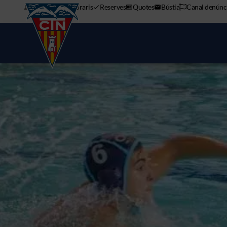
APP mòbil
Horaris
Reserves
Quotes
Bústia
Canal denúnc