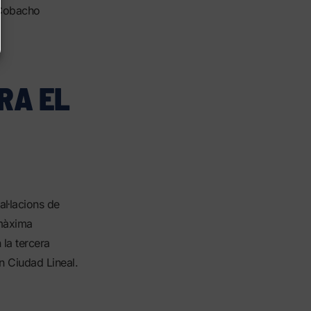
 Cobacho
RA EL
al·lacions de
 màxima
 la tercera
n Ciudad Lineal.