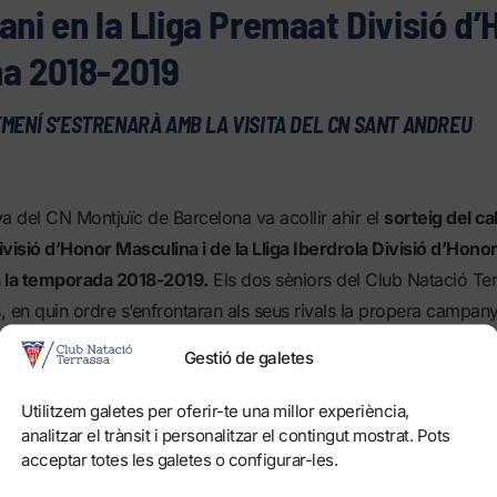
ani en la Lliga Premaat Divisió d
na 2018-2019
MENÍ S’ESTRENARÀ AMB LA VISITA DEL CN SANT ANDREU
a del CN Montjuïc de Barcelona va acollir ahir el
sorteig del ca
ivisió d’Honor Masculina i de la Lliga Iberdrola Divisió d’Hon
a la temporada 2018-2019.
Els dos sèniors del Club Natació Ter
 en quin ordre s’enfrontaran als seus rivals la propera campan
ran a casa.
El conjunt de Dídac Cobacho disputarà el primer p
Gestió de galetes
el 6 d’octubre, mentre que l’equip femení que entrena Xavi 
 la visita del CN Sant Andreu el 13 d’octubre.
Utilitzem galetes per oferir-te una millor experiència,
analitzar el trànsit i personalitzar el contingut mostrat. Pots
asculí jugarà el primer partit a fora a la piscina del CN Catalun
acceptar totes les galetes o configurar-les.
completarà un primer tram de temporada de dificultat variable co