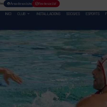
ies
Àrea de socis/es
Fes-te soci/a!
INICI
CLUB
INSTAL·LACIONS
SOCIS/ES
ESPORTS