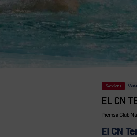
Seccions
Wate
EL CN 
Premsa Club Nat
El CN Te