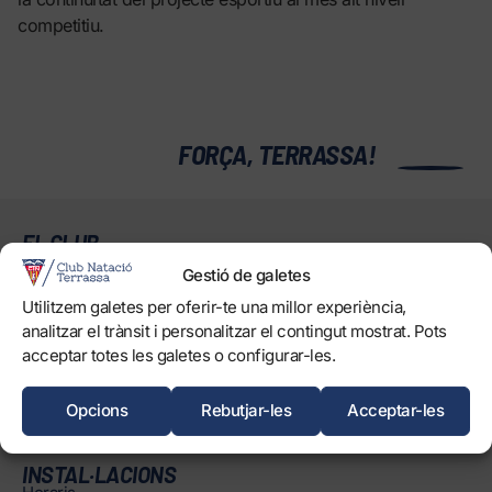
competitiu.
0
FORÇA, TERRASSA!
EL CLUB
Història
Gestió de galetes
Òrgans
Utilitzem galetes per oferir-te una millor experiència,
Informació corporativa i transparència
analitzar el trànsit i personalitzar el contingut mostrat. Pots
Treballa amb nosaltres
acceptar totes les galetes o configurar-les.
Protecció dels Infants
Opcions
Rebutjar-les
Acceptar-les
Objectius de Desenvolupament Sostenible
INSTAL·LACIONS