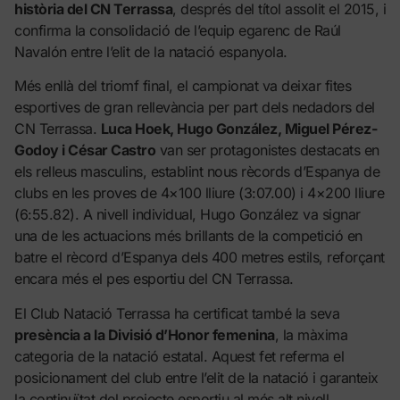
història del CN Terrassa
, després del títol assolit el 2015, i
confirma la consolidació de l’equip egarenc de Raúl
Navalón entre l’elit de la natació espanyola.
Més enllà del triomf final, el campionat va deixar fites
esportives de gran rellevància per part dels nedadors del
CN Terrassa.
Luca Hoek, Hugo González, Miguel Pérez-
Godoy i César Castro
van ser protagonistes destacats en
els relleus masculins, establint nous rècords d’Espanya de
clubs en les proves de 4×100 lliure (3:07.00) i 4×200 lliure
(6:55.82). A nivell individual, Hugo González va signar
una de les actuacions més brillants de la competició en
batre el rècord d’Espanya dels 400 metres estils, reforçant
encara més el pes esportiu del CN Terrassa.
El Club Natació Terrassa ha certificat també la seva
presència a la Divisió d’Honor femenina
, la màxima
categoria de la natació estatal. Aquest fet referma el
posicionament del club entre l’elit de la natació i garanteix
la continuïtat del projecte esportiu al més alt nivell