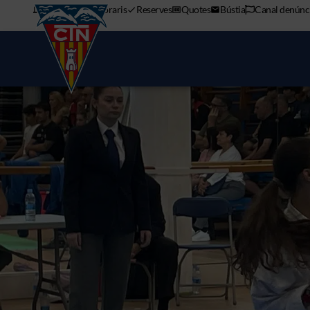
APP mòbil
Horaris
Reserves
Quotes
Bústia
Canal denúnc