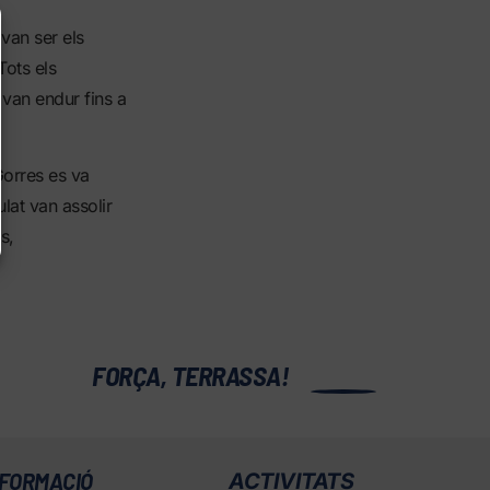
van ser els
Tots els
 van endur fins a
Gorres es va
lat van assolir
s,
0
FORÇA, TERRASSA!
FORMACIÓ
ACTIVITATS