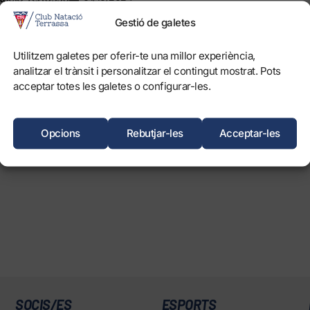
Gestió de galetes
Hirota, Club KIHON, Gimnàs TENCHIJIN i Karate club Montornés 
 Terrassa a la primera competició interclubs de la temporada. 
Utilitzem galetes per oferir-te una millor experiència,
 realitzar una molt bona jornada, i els karateques terrassencs es
analitzar el trànsit i personalitzar el contingut mostrat. Pots
la modalitat de kumite.
acceptar totes les galetes o configurar-les.
ser el vencedor a la categoria sènior masculí, mentre que Laia 
en femení 16 anys. Ivan Montes, Melinda Rodríguez i Noor El Mou
Opcions
Rebutjar-les
Acceptar-les
ió a les categories cadet masculí, femení 16 anys i femení 17 any
SOCIS/ES
ESPORTS