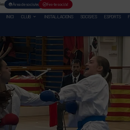
ies
Àrea de socis/es
Fes-te soci/a!
INICI
CLUB
INSTAL·LACIONS
SOCIS/ES
ESPORTS