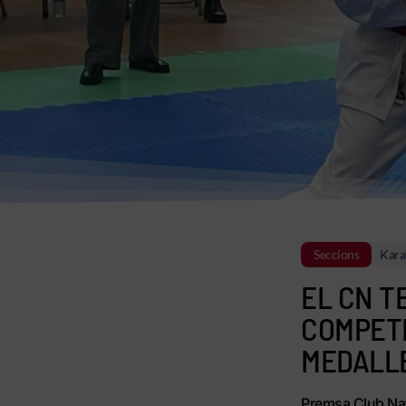
Seccions
Kara
EL CN T
COMPETI
MEDALL
Premsa Club Nat