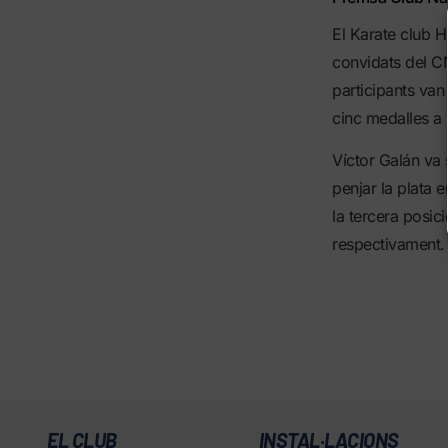
El Karate club 
convidats del CN
participants van
cinc medalles a 
Víctor Galán va 
penjar la plata 
la tercera posic
respectivament.
EL CLUB
INSTAL·LACIONS