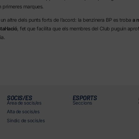
n primeres marques.
 un altre dels punts forts de l’acord: la benzinera BP es troba
a 
tal·lació
, fet que facilita que els membres del Club puguin aprofi
ia.
SOCIS/ES
ESPORTS
Àrea de socis/es
Seccions
Alta de socis/es
Síndic de socis/es