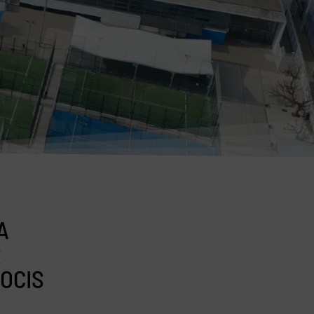
A
R
OCIS