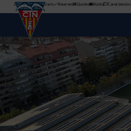
APP mòbil
Horaris
Reserves
Quotes
Bústia
Canal denúnc