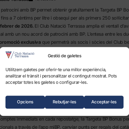
 patrocini amb BP permet obtenir gratuïtament la Targeta BP B
 fins a 7 cèntims per litre i obsequi per als primers 250 sol·licitan
 febrer de 2026.
El Club Natació Terrassa amplia el ventall d’av
l amb un nou acord de patrocini amb BP. L’entesa entre les due
promoció exclusiva
que permetrà als socis i sòcies del Club be
ctes en carburant a través de la
Targeta BP Bonus.
Gestió de galetes
reix un estalvi de
7 cèntims per litre en bp Ultimate i de 5 cènti
Utilitzem galetes per oferir-te una millor experiència,
ular ACTIVE
, sense consum mínim, sense quotes mensuals i se
analitzar el trànsit i personalitzar el contingut mostrat. Pots
a. La targeta és completament gratuïta i es pot sol·licitar a la
be
acceptar totes les galetes o configurar-les.
 Marcet presentant el carnet de soci
.
e llançament, els primers 250 socis i sòcies que formalitzin la 
Opcions
Rebutjar-les
Acceptar-les
l del Club
.
omptes immediats en cada repostatge, la Targeta BP Bonus pe
ionals a través de l’app miBP, canviar punts per regals del catà