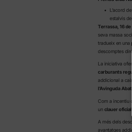
L’acord de
estalvis de
Terrassa, 16 de
seva massa socia
tradueix en una
descomptes dire
La iniciativa ofe
carburants reg
addicional a caix
l’Avinguda Abat
Com a incentiu d
un
clauer oficia
A més dels desc
avantatges addic