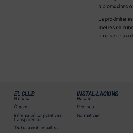
a promocions e
La proximitat és
metres de la ins
en el seu dia a d
EL CLUB
INSTAL·LACIONS
Història
Horaris
Òrgans
Piscines
Informació corporativa i
Normatives
transparència
Treballa amb nosaltres