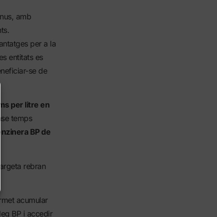
onus, amb
ts.
antatges per a la
s entitats es
neficiar-se de
ms per litre en
nse temps
nzinera BP de
targeta rebran
rmet acumular
leg BP i accedir