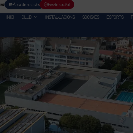
ies
Àrea de socis/es
Fes-te soci/a!
INICI
CLUB
INSTAL·LACIONS
SOCIS/ES
ESPORTS