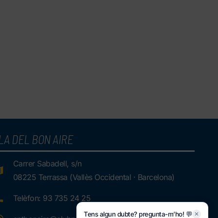
LA DEL BON AIRE
Carrer Sabadell, s/n
08225 Terrassa (Vallès Occidental · Barcelona)
Telèfon: 93 735 24 25
Tens algun dubte? pregunta-m’ho! 💬
✕