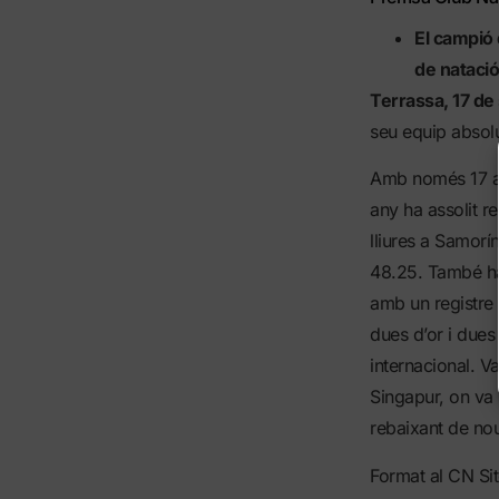
El campió 
de natació
Terrassa, 17 d
seu equip absolu
Amb només 17 an
any ha assolit r
lliures a Samor
48.25. També ha 
amb un registre 
dues d’or i dues
internacional. V
Singapur, on va 
rebaixant de nou 
Format al CN Sit