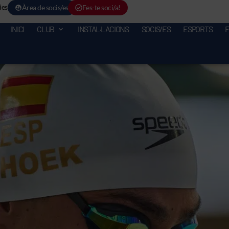
ies
Àrea de socis/es
Fes-te soci/a!
INICI
CLUB
INSTAL·LACIONS
SOCIS/ES
ESPORTS