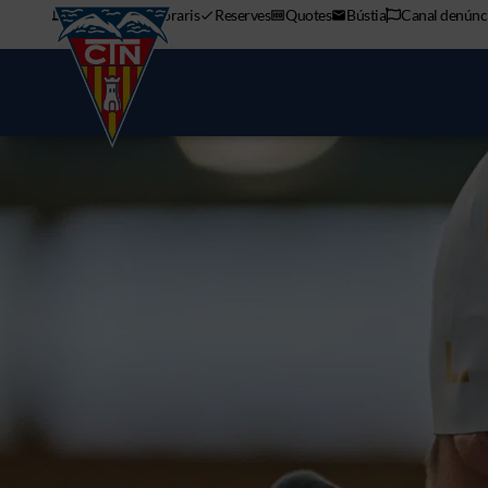
APP mòbil
Horaris
Reserves
Quotes
Bústia
Canal denúnc