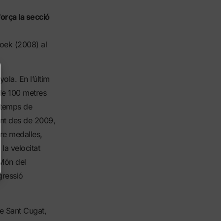
força la secció
oek (2008) al
la. En l’últim
 de 100 metres
 temps de
ent des de 2009,
re medalles,
la velocitat
 Món del
gressió
de Sant Cugat,