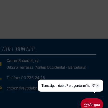
LA DEL BON AIRE
Carrer Sabadell, s/n
08225 Terrassa (Vallès Occidental · Barcelona)
Telèfon: 93 735 24 25
Tens algun dubte? pregunta-m’ho! 💬
✕
cntbonaire@clubnatacioterrassa.cat
AI-gua