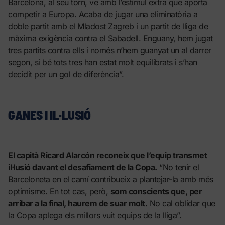
Barcelona, al seu torn, ve amb l’estímul extra que aporta
competir a Europa. Acaba de jugar una eliminatòria a
doble partit amb el Mladost Zagreb i un partit de lliga de
màxima exigència contra el Sabadell. Enguany, hem jugat
tres partits contra ells i només n’hem guanyat un al darrer
segon, si bé tots tres han estat molt equilibrats i s’han
decidit per un gol de diferència”.
GANES I IL·LUSIÓ
El capità Ricard Alarcón reconeix que l’equip transmet
il·lusió davant el desafiament de la Copa.
“No tenir el
Barceloneta en el camí contribueix a plantejar-la amb més
optimisme. En tot cas, però,
som conscients que, per
arribar a la final, haurem de suar molt.
No cal oblidar que
la Copa aplega els millors vuit equips de la lliga”.