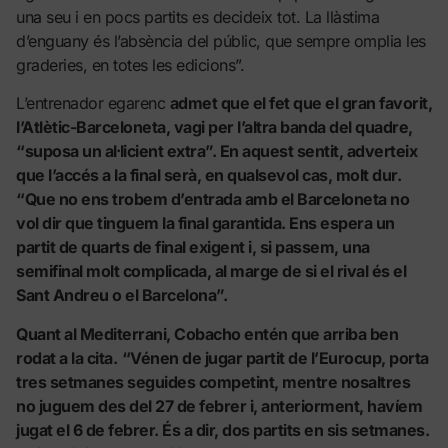
una seu i en pocs partits es decideix tot. La llàstima
d’enguany és l’absència del públic, que sempre omplia les
graderies, en totes les edicions”.
L’entrenador egarenc
admet que el fet que el gran favorit,
l’Atlètic-Barceloneta, vagi per l’altra banda del quadre,
“suposa un al·licient extra”. En aquest sentit, adverteix
que l’accés a la final serà, en qualsevol cas, molt dur.
“Que no ens trobem d’entrada amb el Barceloneta no
vol dir que tinguem la final garantida. Ens espera un
partit de quarts de final exigent i, si passem, una
semifinal molt complicada, al marge de si el rival és el
Sant Andreu o el Barcelona”.
Quant al Mediterrani, Cobacho entén que arriba ben
rodat a la cita.
“Vénen de jugar partit de l’Eurocup, porta
tres setmanes seguides competint, mentre nosaltres
no juguem des del 27 de febrer i, anteriorment, havíem
jugat el 6 de febrer. És a dir, dos partits en sis setmanes.