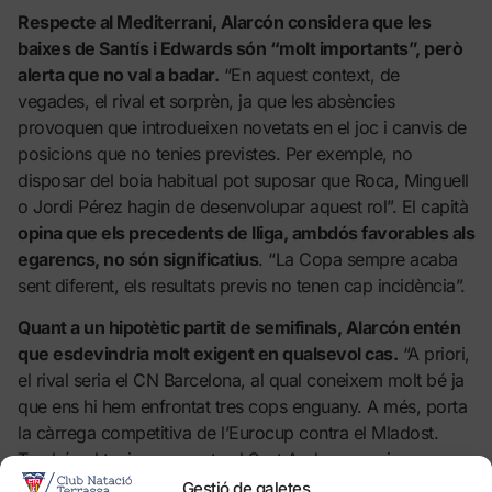
Respecte al Mediterrani, Alarcón considera que les
baixes de Santís i Edwards són “molt importants”, però
alerta que no val a badar.
“En aquest context, de
vegades, el rival et sorprèn, ja que les absències
provoquen que introdueixen novetats en el joc i canvis de
posicions que no tenies previstes. Per exemple, no
disposar del boia habitual pot suposar que Roca, Minguell
o Jordi Pérez hagin de desenvolupar aquest rol”. El capità
opina que els precedents de lliga, ambdós favorables als
egarencs, no són significatius
. “La Copa sempre acaba
sent diferent, els resultats previs no tenen cap incidència”.
Quant a un hipotètic partit de semifinals, Alarcón entén
que esdevindria molt exigent en qualsevol cas.
“A priori,
el rival seria el CN Barcelona, al qual coneixem molt bé ja
que ens hi hem enfrontat tres cops enguany. A més, porta
la càrrega competitiva de l’Eurocup contra el Mladost.
També cal tenir en compte el Sant Andreu, que juga a
casa i que ja ens va demostrar el seu potencial en el xoc
Gestió de galetes