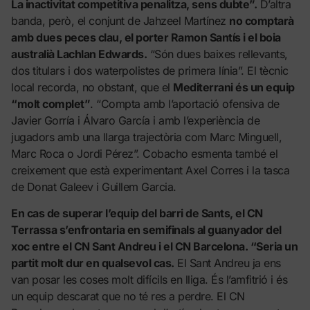
La inactivitat competitiva penalitza, sens dubte”.
D’altra
banda, però, el conjunt de Jahzeel Martínez
no comptarà
amb dues peces clau, el porter Ramon Santís i el boia
australià Lachlan Edwards.
“Són dues baixes rellevants,
dos titulars i dos waterpolistes de primera línia”. El tècnic
local recorda, no obstant, que el
Mediterrani és un equip
“molt complet”
. “Compta amb l’aportació ofensiva de
Javier Gorría i Álvaro García i amb l’experiència de
jugadors amb una llarga trajectòria com Marc Minguell,
Marc Roca o Jordi Pérez”. Cobacho esmenta també el
creixement que està experimentant Axel Corres i la tasca
de Donat Galeev i Guillem Garcia.
En cas de superar l’equip del barri de Sants, el CN
Terrassa s’enfrontaria en semifinals al guanyador del
xoc entre el CN Sant Andreu i el CN Barcelona. “Seria un
partit molt dur en qualsevol cas.
El Sant Andreu ja ens
van posar les coses molt difícils en lliga. És l’amfitrió i és
un equip descarat que no té res a perdre. El CN