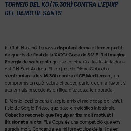
TORNEIG DEL KO (16.30H) CONTRA L’EQUIP
DEL BARRI DE SANTS
El Club Natació Terrassa
disputarà demà el tercer partit
de quarts de final de la XXXV Copa de SM El Rei Imagina
Energía de waterpolo
que se celebrarà a les instal·lacions
del CN Sant Andreu. El conjunt de Dídac Cobacho
s’enfrontarà a les 16.30h contra el CE Mediterrani,
un
compromís en què, sobre el paper, parteix com a favorit si
atenem als precedents en lliga d’aquesta temporada.
El tècnic local encara el repte amb el maldecap de l’estat
físic de Sergio Prieto, que pateix molèsties intestinals.
Cobacho reconeix que l’equip arriba molt motivat i
il·lusionat a la cita
. “La Copa és una competició que ens
agrada molt. Concentra els millors equips de la lliga en