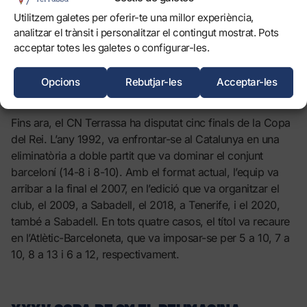
de lliga que vam disputar”.
Utilitzem galetes per oferir-te una millor experiència,
analitzar el trànsit i personalitzar el contingut mostrat. Pots
acceptar totes les galetes o configurar-les.
CINC FINALS DE COPA DEL REI
Opcions
Rebutjar-les
Acceptar-les
Fins ara, el CN Terrassa ha disputat cinc finals de la Copa
del Rei. L’any 1992, va enfrontar-se al Catalunya en una
eliminatòria a doble partit que va dominar el conjunt
barceloní (14-8 i 8-10). Amb el format actual, l’equip va
arribar a la final el 2007, en l’edició que va organitzar el
club, el 2009, a Sabadell, el 2018, a Tenerife, i el 2020,
també a Sabadell. En tots quatre casos, el títol va recaure
en l’Atlètic-Barceloneta, que va imposar-se per 5 a 10, 7 a
10, 8 a 13 i 6 a 12, respectivament.