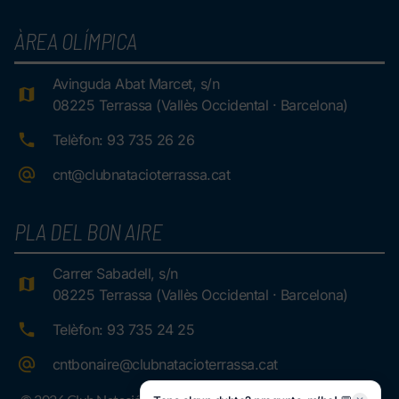
ÀREA OLÍMPICA
Avinguda Abat Marcet, s/n
08225 Terrassa (Vallès Occidental · Barcelona)
Telèfon: 93 735 26 26
cnt@clubnatacioterrassa.cat
PLA DEL BON AIRE
Carrer Sabadell, s/n
08225 Terrassa (Vallès Occidental · Barcelona)
Telèfon: 93 735 24 25
cntbonaire@clubnatacioterrassa.cat