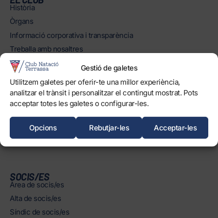
Història
Òrgans
Informació corporativa i transparència
Treballa amb nosaltres
Protecció dels Infants
Gestió de galetes
Objectius de Desenvolupament Sostenible
Utilitzem galetes per oferir-te una millor experiència,
analitzar el trànsit i personalitzar el contingut mostrat. Pots
INSTAL·LACIONS
acceptar totes les galetes o configurar-les.
Horaris
Piscines
Opcions
Rebutjar-les
Acceptar-les
Normatives
SOCIS/ES
Àrea de socis/es
Alta de socis/es
Síndic de socis/es