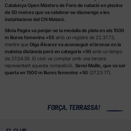
Catalunya Open Màsters de Fons de natació en piscina
de 50 metres que va celebrar-se diumenge a les
instal·lacions del CN Mataró.
Sílvia Pagès va penjar-se la medalla de plata en els 1500
m lliures femenins +55
amb un registre de 22.37.73,
mentre que
Olga Álvarez va aconseguir el bronze en la
mateixa distància però en categoria +50
amb un temps
de 27.04.39. El club va comptar amb una tercera
representant aquesta competició,
Sensi Maillo, que va ser
quarta en 1500 m lliures femenins +50
(27.23.77).
0
FORÇA, TERRASSA!
EL CLUB