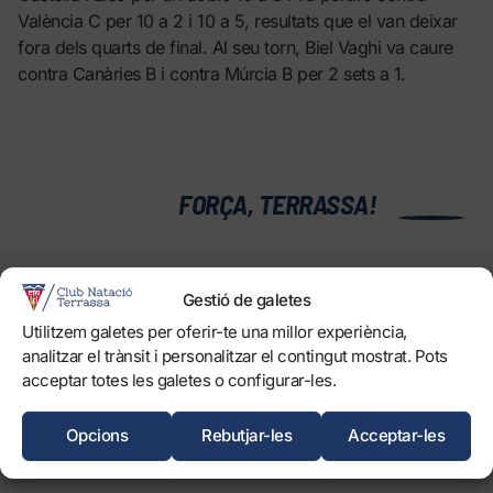
València C per 10 a 2 i 10 a 5, resultats que el van deixar
fora dels quarts de final. Al seu torn, Biel Vaghi va caure
contra Canàries B i contra Múrcia B per 2 sets a 1.
0
FORÇA, TERRASSA!
EL CLUB
Gestió de galetes
Història
Utilitzem galetes per oferir-te una millor experiència,
Òrgans
analitzar el trànsit i personalitzar el contingut mostrat. Pots
Informació corporativa i transparència
acceptar totes les galetes o configurar-les.
Treballa amb nosaltres
Opcions
Rebutjar-les
Acceptar-les
Protecció dels Infants
Objectius de Desenvolupament Sostenible