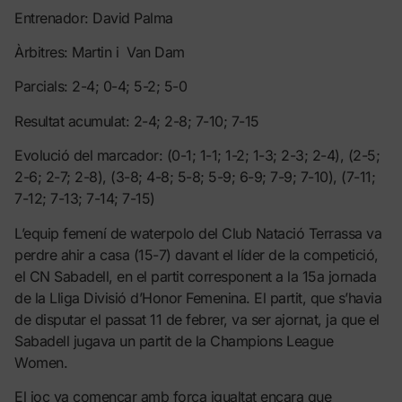
Entrenador: David Palma
Àrbitres: Martin i Van Dam
Parcials: 2-4; 0-4; 5-2; 5-0
Resultat acumulat: 2-4; 2-8; 7-10; 7-15
Evolució del marcador: (0-1; 1-1; 1-2; 1-3; 2-3; 2-4), (2-5;
2-6; 2-7; 2-8), (3-8; 4-8; 5-8; 5-9; 6-9; 7-9; 7-10), (7-11;
7-12; 7-13; 7-14; 7-15)
L’equip femení de waterpolo del Club Natació Terrassa va
perdre ahir a casa (15-7) davant el líder de la competició,
el CN Sabadell, en el partit corresponent a la 15a jornada
de la Lliga Divisió d’Honor Femenina. El partit, que s’havia
de disputar el passat 11 de febrer, va ser ajornat, ja que el
Sabadell jugava un partit de la Champions League
Women.
El joc va començar amb força igualtat encara que