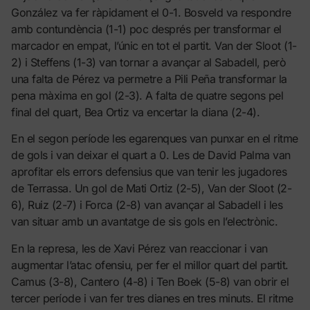
González va fer ràpidament el 0-1. Bosveld va respondre
amb contundència (1-1) poc després per transformar el
marcador en empat, l’únic en tot el partit. Van der Sloot (1-
2) i Steffens (1-3) van tornar a avançar al Sabadell, però
una falta de Pérez va permetre a Pili Peña transformar la
pena màxima en gol (2-3). A falta de quatre segons pel
final del quart, Bea Ortiz va encertar la diana (2-4).
En el segon període les egarenques van punxar en el ritme
de gols i van deixar el quart a 0. Les de David Palma van
aprofitar els errors defensius que van tenir les jugadores
de Terrassa. Un gol de Mati Ortiz (2-5), Van der Sloot (2-
6), Ruiz (2-7) i Forca (2-8) van avançar al Sabadell i les
van situar amb un avantatge de sis gols en l’electrònic.
En la represa, les de Xavi Pérez van reaccionar i van
augmentar l’atac ofensiu, per fer el millor quart del partit.
Camus (3-8), Cantero (4-8) i Ten Boek (5-8) van obrir el
tercer període i van fer tres dianes en tres minuts. El ritme