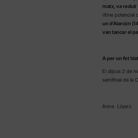
matx, va reduir 
ritme potencial 
un d’Alarcón (14
van tancar el pa
A per un fet his
El dijous 2 de m
semifinal de la 
Anna López