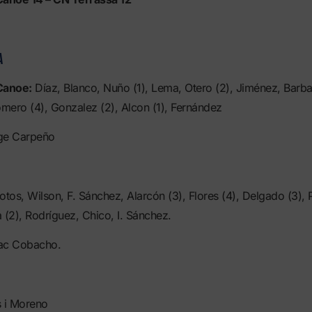
A
Canoe:
Díaz, Blanco, Nuño (1), Lema, Otero (2), Jiménez, Barba
omero (4), Gonzalez (2), Alcon (1), Fernández
rge Carpeño
tos, Wilson, F. Sánchez, Alarcón (3), Flores (4), Delgado (3), 
 (2), Rodríguez, Chico, I. Sánchez.
dac Cobacho.
s i Moreno