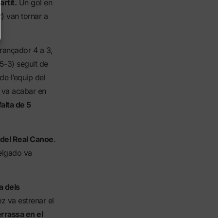
rtit.
Un gol en
) van tornar a
rançador 4 a 3,
5-3) seguit de
de l’equip del
o va acabar en
falta de 5
 del Real Canoe
.
Delgado va
a dels
z va estrenar el
errassa en el