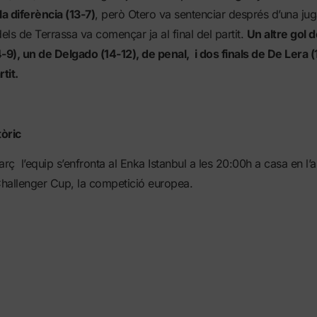
la diferència (13-7)
, però Otero va sentenciar després d’una jug
dels de Terrassa va començar ja al final del partit.
Un altre gol d
-9), un de Delgado (14-12), de penal, i dos finals de De Lera (
rtit.
tòric
arç l’equip s’enfronta al Enka Istanbul a les 20:00h a casa en l’
Challenger Cup, la competició europea.