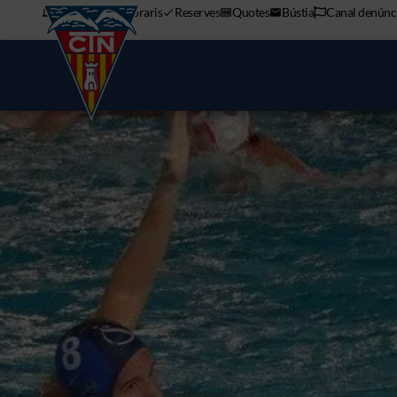
APP mòbil
Horaris
Reserves
Quotes
Bústia
Canal denúnc