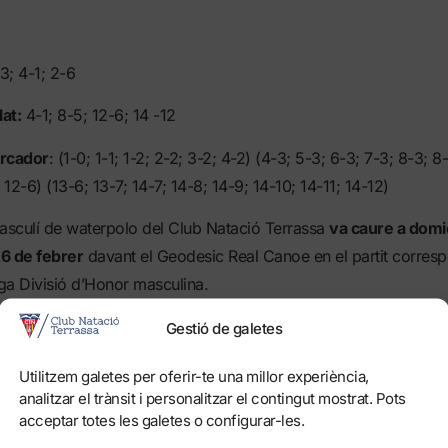
3; 4-1; 2-6
at:
4-1; 8-5; 12-6; 14 -12
arcador
: (1-0; 1-1; 1-2; 2-2; 3-2; 4-2) (4-3; 5-3; 6-3; 7-3; 8-3; 8
 12-6) (13-6; 13-7; 14-7; 14-8; 14-9; 14-10; 14-11; 14-12)
masculí de waterpolo del Club Natació Terrassa
va caure a domic
6 de febrer
davant el Geodesic Real Canoe en el partit corresp
iga Divisió d’Honor masculina.
 va ser derrotat amb una diferència de 2 gols en
un partit poc r
Gestió de galetes
Utilitzem galetes per oferir-te una millor experiència,
rt l’equip madrileny va avançar-se en el marcador. Romero va p
analitzar el trànsit i personalitzar el contingut mostrat. Pots
acceptar totes les galetes o configurar-les.
e joc. I no va ser fins
dos minuts més tard que Flores (1-1) i D