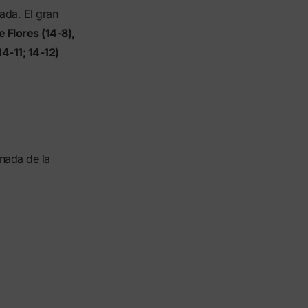
ada. El gran
e Flores (14-8),
14-11; 14-12)
anada de la