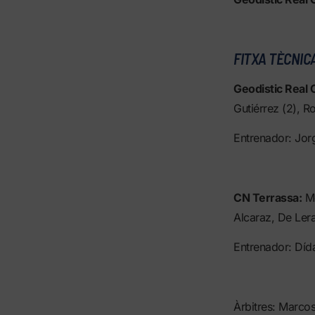
FITXA TÈCNIC
Geodistic Real 
Gutiérrez (2), R
Entrenador: Jo
CN Terrassa:
Mo
Alcaraz, De Lera
Entrenador: Dí
Àrbitres: Marco