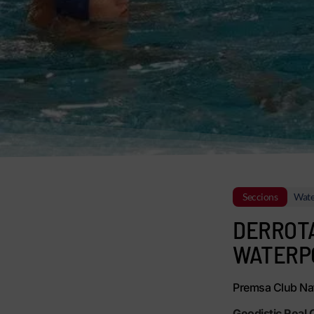
Seccions
Wate
DERROTA
WATERP
Premsa Club Nat
Geodistic Real 