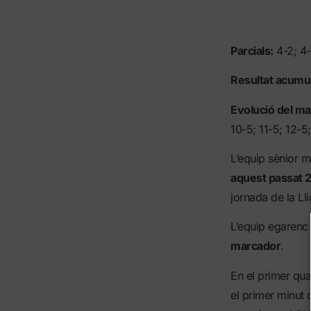
Parcials:
4-2; 4-
Resultat acumul
Evolució del m
10-5; 11-5; 12-5;
L’equip sènior 
aquest passat 2
jornada de la Ll
L’equip egarenc
marcador
.
En el primer qua
el primer minut d