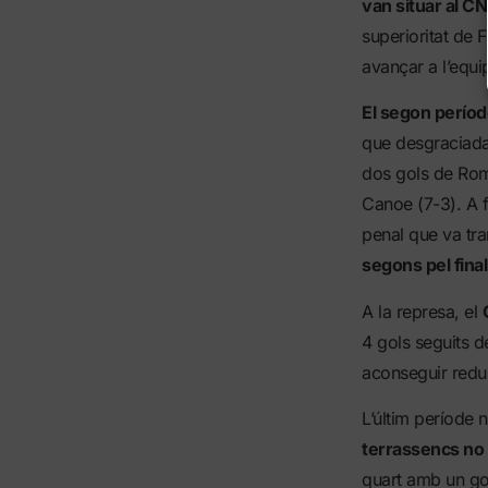
van situar al CN
superioritat de 
avançar a l’equi
El segon període
que desgraciada
dos gols de Rome
Canoe (7-3). A f
penal que va tr
segons pel final
A la represa, el
4 gols seguits d
aconseguir redui
L’últim període 
terrassencs no 
quart amb un gol