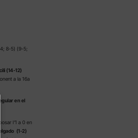
-4; 8-5) (9-5;
ili (14-12)
onent a la 16a
egular en el
osar l’1 a 0 en
elgado (1-2)