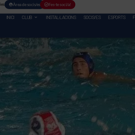
ies
Àrea de socis/es
Fes-te soci/a!
INICI
CLUB
INSTAL·LACIONS
SOCIS/ES
ESPORTS