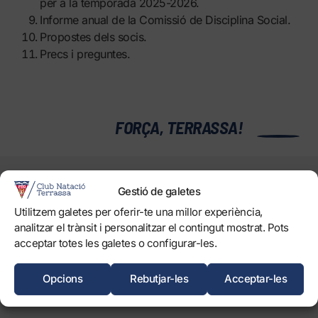
per a la temporada 2025-2026.
Informe anual de la Comissió de Disciplina Social.
Propostes dels socis.
Precs i preguntes.
0
FORÇA, TERRASSA!
EL CLUB
Gestió de galetes
Història
Utilitzem galetes per oferir-te una millor experiència,
Òrgans
analitzar el trànsit i personalitzar el contingut mostrat. Pots
Informació corporativa i transparència
acceptar totes les galetes o configurar-les.
Treballa amb nosaltres
Protecció dels Infants
Opcions
Rebutjar-les
Acceptar-les
Objectius de Desenvolupament Sostenible