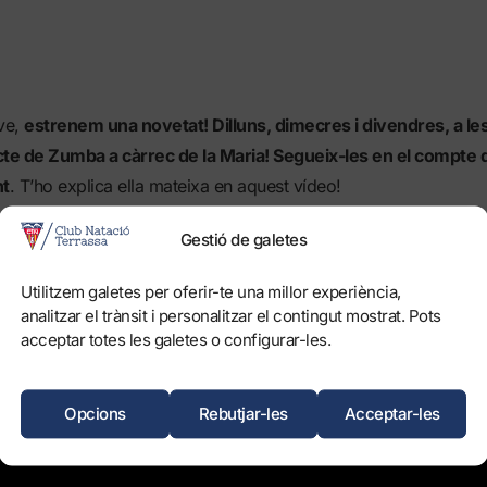
ve,
estrenem una novetat! Dilluns, dimecres i divendres, a le
cte de Zumba a càrrec de la Maria! Segueix-les en el compte
nt
. T’ho explica ella mateixa en aquest vídeo!
Gestió de galetes
Utilitzem galetes per oferir-te una millor experiència,
analitzar el trànsit i personalitzar el contingut mostrat. Pots
acceptar totes les galetes o configurar-les.
Opcions
Rebutjar-les
Acceptar-les