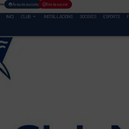
ies
Àrea de socis/es
Fes-te soci/a!
INICI
CLUB
INSTAL·LACIONS
SOCIS/ES
ESPORTS