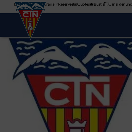
APP mòbil
Horaris
Reserves
Quotes
Bústia
Canal denúnc