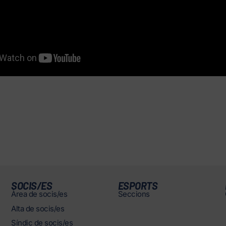
SOCIS/ES
ESPORTS
Àrea de socis/es
Seccions
Alta de socis/es
Síndic de socis/es