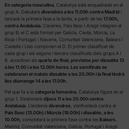
En categoria masculina
, Catalunya està enquadrada en el
grup A. Debutarà
divendres a les 11.00h
contra Madrid
i
tancarà la primera fase a la tarda, a partir de les
17.00h,
contra Andalusia.
Canàries, País Basc i Aragó integren el
grup B; el C està format per Galícia, Ceuta, Múrcia, La
Rioja i Portugal; i Navarra, Comunitat Valenciana, Balears i
Castella i Lleó componen el D. El primer classificat de
cada grup i els segons i tercers classificats dels grups A i
B accediran als
quarts de final, previstos per dissabte 13
a les 11.00 i a les 12.00h hores. Les semifinals se
celebraran el mateix dissabte a les 20.00h i la final tindrà
lloc diumenge 14 a les 17.00h.
Pel que fa a la
categoria femenina
, Catalunya figura en el
grup 1. S’estrenarà
dijous 11 a les 20.00h contra
Andalusia
. L’endemà
divendres
, s’enfrontarà contra el
País Basc (13.00h) i Múrcia (19.00h) i dissabte, a les
10.00h,
completarà la primera fase contra les
Balears.
Madrid, Comunitat Valenciana, Galícia, Portugal i Aragó