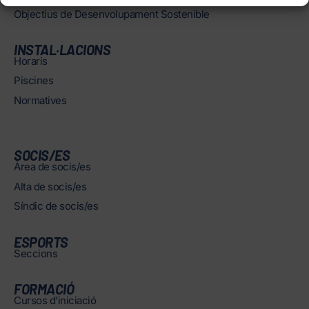
Objectius de Desenvolupament Sostenible
INSTAL·LACIONS
Horaris
Piscines
Normatives
SOCIS/ES
Àrea de socis/es
Alta de socis/es
Síndic de socis/es
ESPORTS
Seccions
FORMACIÓ
Cursos d’iniciació