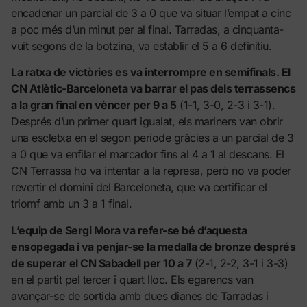
encadenar un parcial de 3 a 0 que va situar l’empat a cinc
a poc més d’un minut per al final. Tarradas, a cinquanta-
vuit segons de la botzina, va establir el 5 a 6 definitiu.
La ratxa de victòries es va interrompre en semifinals. El
CN Atlètic-Barceloneta va barrar el pas dels terrassencs
a la gran final en vèncer per 9 a 5
(1-1, 3-0, 2-3 i 3-1).
Després d’un primer quart igualat, els mariners van obrir
una escletxa en el segon període gràcies a un parcial de 3
a 0 que va enfilar el marcador fins al 4 a 1 al descans. El
CN Terrassa ho va intentar a la represa, però no va poder
revertir el domini del Barceloneta, que va certificar el
triomf amb un 3 a 1 final.
L’equip de Sergi Mora va refer-se bé d’aquesta
ensopegada i va penjar-se la medalla de bronze després
de superar el CN Sabadell per 10 a 7
(2-1, 2-2, 3-1 i 3-3)
en el partit pel tercer i quart lloc. Els egarencs van
avançar-se de sortida amb dues dianes de Tarradas i