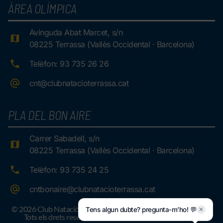
ÀREA OLÍMPICA
Avinguda Abat Marcet, s/n
08225 Terrassa (Vallès Occidental · Barcelona)
Telèfon: 93 735 26 26
cnt@clubnatacioterrassa.cat
PLA DEL BON AIRE
Carrer Sabadell, s/n
08225 Terrassa (Vallès Occidental · Barcelona)
Telèfon: 93 735 24 25
cntbonaire@clubnatacioterrassa.cat
© 2026 Club Natació Terrassa.
Tens algun dubte? pregunta-m’ho! 💬
✕
Tots els drets reservats