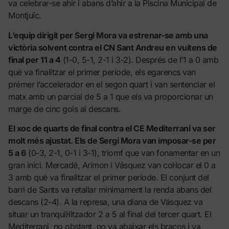
va celebrar-se ahir i abans d’ahir a la Piscina Municipal de
Montjuïc.
L’equip dirigit per Sergi Mora va estrenar-se amb una
victòria solvent contra el CN Sant Andreu en vuitens de
final per 11 a 4
(1-0, 5-1, 2-1 i 3-2). Després de l’1 a 0 amb
què va finalitzar el primer període, els egarencs van
prémer l’accelerador en el segon quart i van sentenciar el
matx amb un parcial de 5 a 1 que els va proporcionar un
marge de cinc gols al descans.
El xoc de quarts de final contra el CE Mediterrani va ser
molt més ajustat. Els de Sergi Mora van imposar-se per
5 a 6
(0-3, 2-1, 0-1 i 3-1), triomf que van fonamentar en un
gran inici. Mercadé, Arimon i Vásquez van col·locar el 0 a
3 amb què va finalitzar el primer període. El conjunt del
barri de Sants va retallar mínimament la renda abans del
descans (2-4). A la represa, una diana de Vásquez va
situar un tranquil·litzador 2 a 5 al final del tercer quart. El
Mediterrani, no obstant, no va abaixar els braços i va