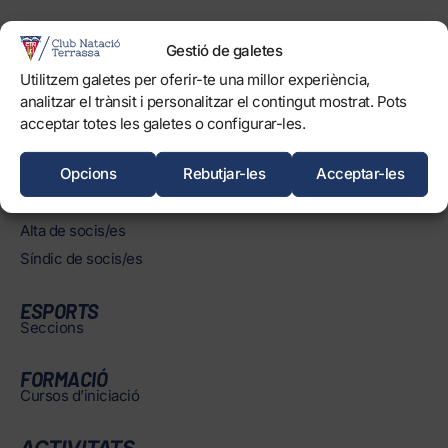
INSTAL·LACIONS
Horaris
Gestió de galetes
Piscines
Utilitzem galetes per oferir-te una millor experiència,
analitzar el trànsit i personalitzar el contingut mostrat. Pots
Normatives
acceptar totes les galetes o configurar-les.
Opcions
Rebutjar-les
Acceptar-les
SOCIS/ES
Àrea de socis/es
Alta de socis/es
Síndic de socis/es
ESPORTS
Seccions
FORMACIÓ
Cursos d’iniciació
ACTIVITATS