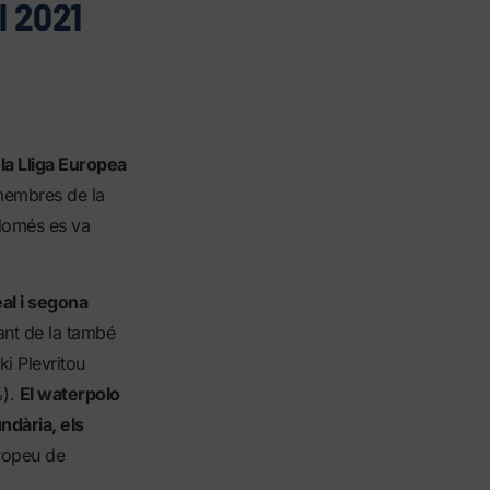
l 2021
 la Lliga Europea
 membres de la
 Només es va
al i segona
nt de la també
i Plevritou
%).
El waterpolo
undària, els
ropeu de