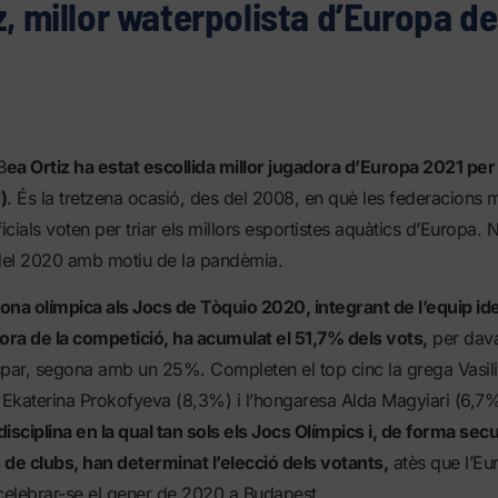
z, millor waterpolista d’Europa de
B
ea Ortiz ha estat escollida millor jugadora d’Europa 2021 per
)
. És la tretzena ocasió, des del 2008, en què les federacions
ficials voten per triar els millors esportistes aquàtics d’Europa.
 del 2020 amb motiu de la pandèmia.
ona olímpica als Jocs de Tòquio 2020, integrant de l’equip ide
ra de la competició, ha acumulat el 51,7% dels vots,
per dava
par, segona amb un 25%. Completen el top cinc la grega Vasilik
a Ekaterina Prokofyeva (8,3%) i l’hongaresa Alda Magyiari (6,7
 disciplina en la qual tan sols els Jocs Olímpics i, de forma sec
e clubs, han determinat l’elecció dels votants,
atès que l’Eu
a celebrar-se el gener de 2020 a Budapest.