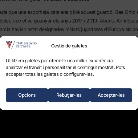
ada que una esportista catalana obté aquest guardó. Bea Ortiz 
ster, que el va guanyar els anys 2017 i 2019. Abans, Anni Espar
arcia havien estat designades millors jugadores d’Europa els an
ament.
Gestió de galetes
Utilitzem galetes per oferir-te una millor experiència,
analitzar el trànsit i personalitzar el contingut mostrat. Pots
acceptar totes les galetes o configurar-les.
Opcions
Rebutjar-les
Acceptar-les