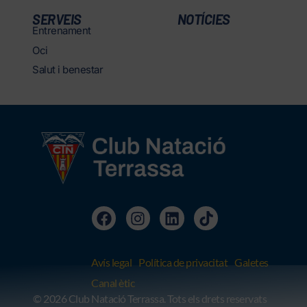
SERVEIS
NOTÍCIES
Entrenament
Oci
Salut i benestar
Avís legal
Política de privacitat
Galetes
Canal ètic
© 2026 Club Natació Terrassa. Tots els drets reservats