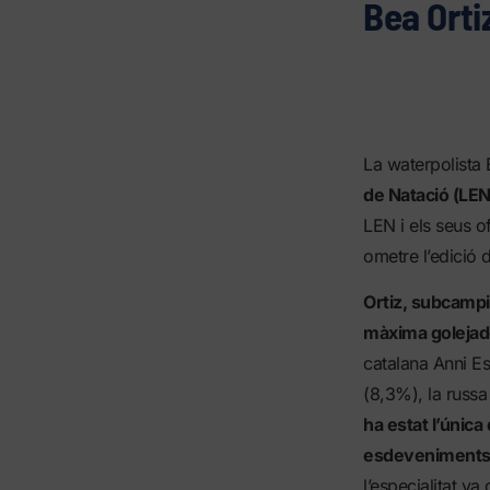
Bea Orti
La waterpolista 
de Natació (LEN
LEN i els seus o
ometre l’edició
Ortiz, subcampi
màxima golejado
catalana Anni Es
(8,3%), la russ
ha estat l’única
esdeveniments d
l’especialitat v