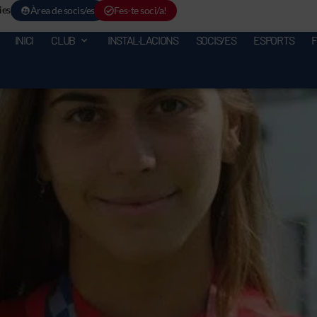
ies
Àrea de socis/es
Fes-te soci/a!
INICI
CLUB
INSTAL·LACIONS
SOCIS/ES
ESPORTS