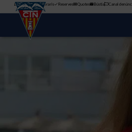
APP mòbil
Horaris
Reserves
Quotes
Bústia
Canal denúnc