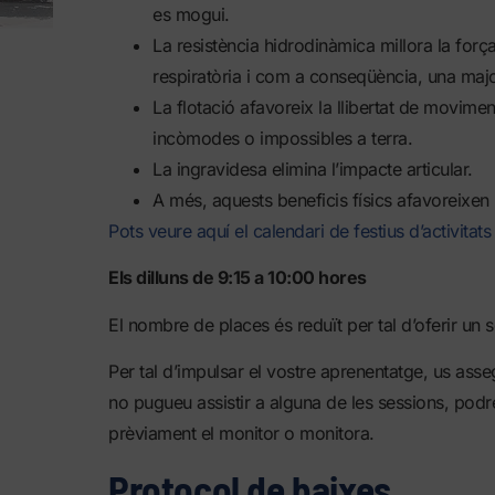
es mogui.
La resistència hidrodinàmica millora la força
respiratòria i com a conseqüència, una major
La flotació afavoreix la llibertat de movim
incòmodes o impossibles a terra.
La ingravidesa elimina l’impacte articular.
A més, aquests beneficis físics afavoreixen 
Pots veure aquí el calendari de festius d’activitats
Els dilluns de 9:15 a 10:00 hores
El nombre de places és reduït per tal d’oferir un s
Per tal d’impulsar el vostre aprenentatge, us asse
no pugueu assistir a alguna de les sessions, podreu
prèviament el monitor o monitora.
Protocol de baixes