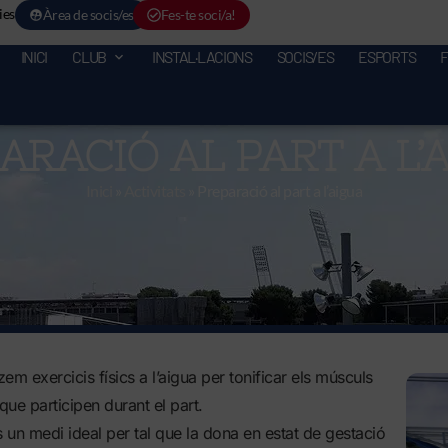
ies
Àrea de socis/es
Fes-te soci/a!
INICI
CLUB
INSTAL·LACIONS
SOCIS/ES
ESPORTS
ARACIÓ AL PART A L’
Inici
»
Activitats
»
Preparació al part a l’aigua
em exercicis físics a l’aigua per tonificar els músculs
ue participen durant el part.
s un medi ideal per tal que la dona en estat de gestació