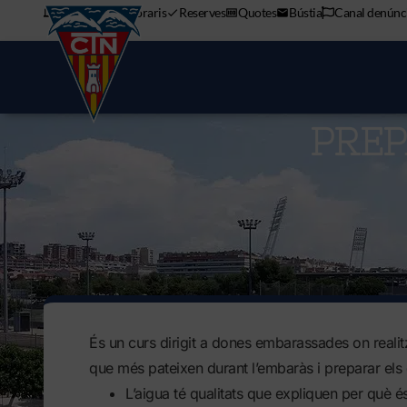
APP mòbil
Horaris
Reserves
Quotes
Bústia
Canal denúnc
PREP
És un curs dirigit a dones embarassades on realitz
que més pateixen durant l’embaràs i preparar els q
L’aigua té qualitats que expliquen per què é