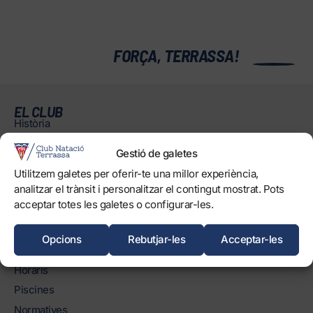
0
FORÇA, TERRASSA!
EL CLUB
Història
Òrgans
Gestió de galetes
Informació corporativa i transparència
Utilitzem galetes per oferir-te una millor experiència,
Treballa amb nosaltres
analitzar el trànsit i personalitzar el contingut mostrat. Pots
Protecció dels Infants
acceptar totes les galetes o configurar-les.
Objectius de Desenvolupament Sostenible
Opcions
Rebutjar-les
Acceptar-les
INSTAL·LACIONS
Horaris
Piscines
Normatives