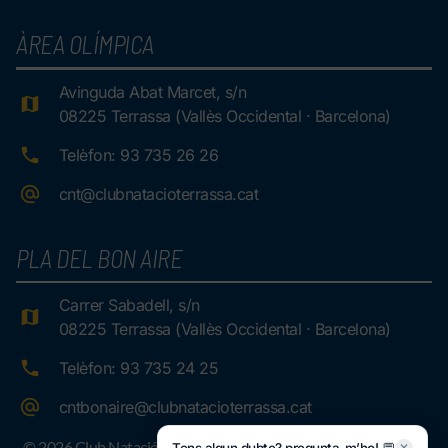
ÀREA OLÍMPICA
Avinguda Abat Marcet, s/n
08225 Terrassa (Vallès Occidental · Barcelona)
Telèfon: 93 735 26 26
cnt@clubnatacioterrassa.cat
PLA DEL BON AIRE
Carrer Sabadell, s/n
08225 Terrassa (Vallès Occidental · Barcelona)
Telèfon: 93 735 24 25
cntbonaire@clubnatacioterrassa.cat
© 2026 Club Natació Terrassa.
✕