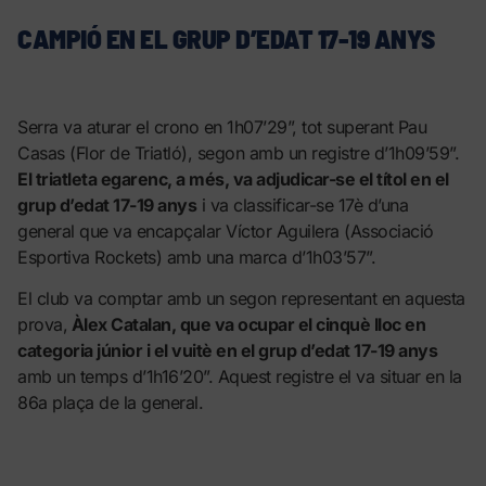
CAMPIÓ EN EL GRUP D’EDAT 17-19 ANYS
Serra va aturar el crono en 1h07’29”, tot superant Pau
Casas (Flor de Triatló), segon amb un registre d’1h09’59”.
El triatleta egarenc, a més, va adjudicar-se el títol en el
grup d’edat 17-19 anys
i va classificar-se 17è d’una
general que va encapçalar Víctor Aguilera (Associació
Esportiva Rockets) amb una marca d’1h03’57”.
El club va comptar amb un segon representant en aquesta
prova,
Àlex Catalan, que va ocupar el cinquè lloc en
categoria júnior i el vuitè en el grup d’edat 17-19 anys
amb un temps d’1h16’20”. Aquest registre el va situar en la
86a plaça de la general.