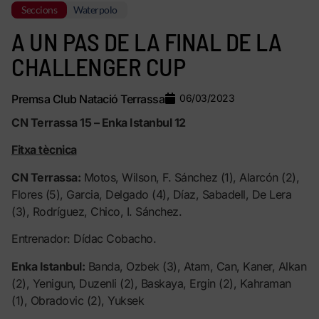
Seccions
Waterpolo
A UN PAS DE LA FINAL DE LA
CHALLENGER CUP
Premsa Club Natació Terrassa
06/03/2023
CN Terrassa 15 – Enka Istanbul 12
Fitxa tècnica
CN Terrassa:
Motos, Wilson, F. Sánchez (1), Alarcón (2),
Flores (5), Garcia, Delgado (4), Díaz, Sabadell, De Lera
(3), Rodríguez, Chico, I. Sánchez.
Entrenador: Dídac Cobacho.
Enka Istanbul:
Banda, Ozbek (3), Atam, Can, Kaner, Alkan
(2), Yenigun, Duzenli (2), Baskaya, Ergin (2), Kahraman
(1), Obradovic (2), Yuksek