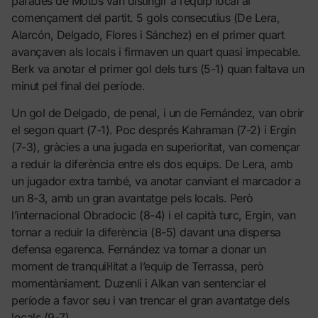
parades de Motos van distingir a l’equip local al
començament del partit. 5 gols consecutius (De Lera,
Alarcón, Delgado, Flores i Sánchez) en el primer quart
avançaven als locals i firmaven un quart quasi impecable.
Berk va anotar el primer gol dels turs (5-1) quan faltava un
minut pel final del període.
Un gol de Delgado, de penal, i un de Fernández, van obrir
el segon quart (7-1). Poc després Kahraman (7-2) i Ergin
(7-3), gràcies a una jugada en superioritat, van començar
a reduir la diferència entre els dos equips. De Lera, amb
un jugador extra també, va anotar canviant el marcador a
un 8-3, amb un gran avantatge pels locals. Però
l’internacional Obradocic (8-4) i el capità turc, Ergin, van
tornar a reduir la diferència (8-5) davant una dispersa
defensa egarenca. Fernández va tornar a donar un
moment de tranquil·litat a l’equip de Terrassa, però
momentàniament. Duzenli i Alkan van sentenciar el
període a favor seu i van trencar el gran avantatge dels
locals (9-7).