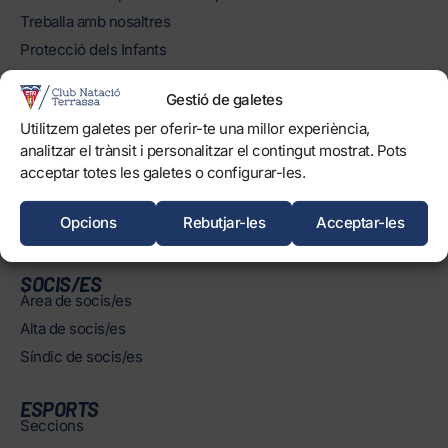
Treballa amb nosaltres
Protecció dels Infants
Objectius de Desenvolupament Sostenible
Gestió de galetes
INSTAL·LACIONS
Utilitzem galetes per oferir-te una millor experiència,
Horaris
analitzar el trànsit i personalitzar el contingut mostrat. Pots
acceptar totes les galetes o configurar-les.
Piscines
Normatives
Opcions
Rebutjar-les
Acceptar-les
SOCIS/ES
Àrea de socis/es
Alta de socis/es
Síndic de socis/es
ESPORTS
Seccions