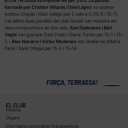
El CN Terrassa va imposar-se per 3 a 0. La parella
formada per Cristian Viñarás i Dani López
va superar
Andreu Clopés i Iñaki Vallejo per 2 sets a 0 (15-5 i 15-7).
Les altres dues parelles del club també van resoldre els
seus compromisos en dos sets.
Xavi Dalmases i Biel
Vaghi
van guanyar Dani Freijo i Òscar Torres per 15-1 i 15-
7, i
Àlex Navarro i Víctor Modenes
van desfer-se d’Adrià
Farré i Santi Ortega per 15-5 i 15-14.
0
FORÇA, TERRASSA!
EL CLUB
Història
Òrgans
Informació corporativa i transparència