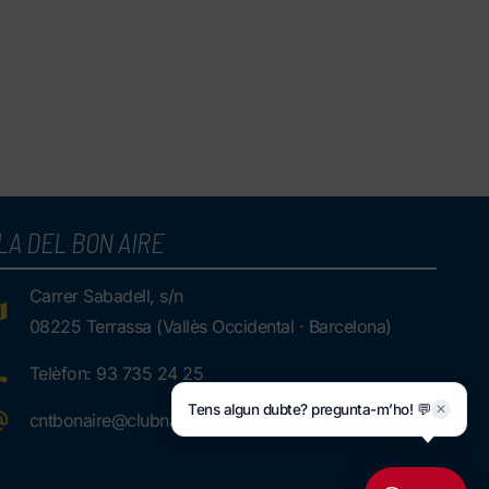
LA DEL BON AIRE
Carrer Sabadell, s/n
08225 Terrassa (Vallès Occidental · Barcelona)
Telèfon: 93 735 24 25
Tens algun dubte? pregunta-m’ho! 💬
✕
cntbonaire@clubnatacioterrassa.cat