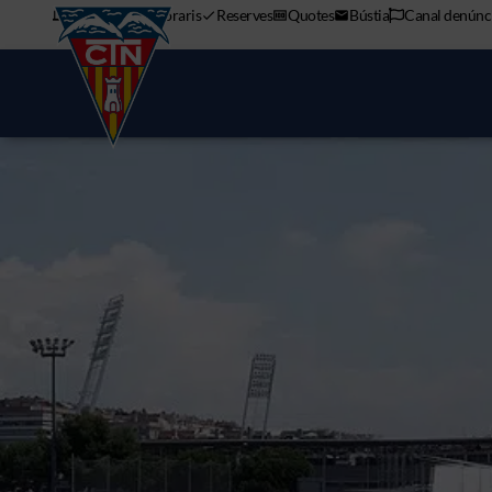
APP mòbil
Horaris
Reserves
Quotes
Bústia
Canal denúnc