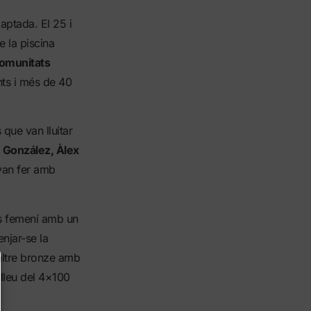
aptada. El 25 i
e la piscina
comunitats
ts i més de 40
que van lluitar
 González, Àlex
 van fer amb
res femení amb un
njar-se la
altre bronze amb
elleu del 4×100