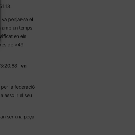
1.13.
 va penjar-se e
l
a
amb un temps
sificat en els
iures de <49
3:20.68 i
va
per la federació
a assolir el seu
van ser una peça