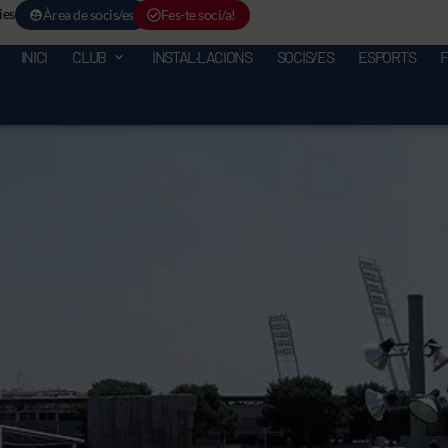
ies
Àrea de socis/es
Fes-te soci/a!
INICI
CLUB
INSTAL·LACIONS
SOCIS/ES
ESPORTS