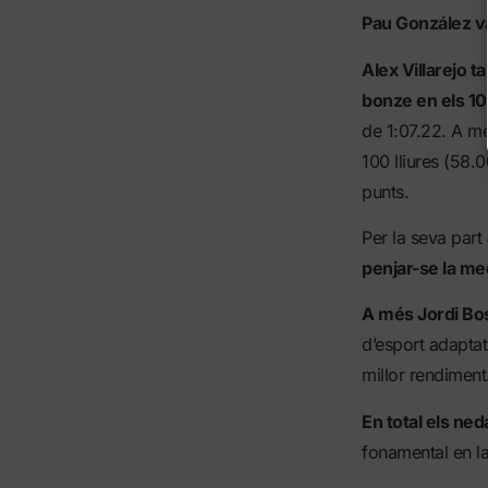
Pau González va
Alex Villarejo 
bonze en els 1
de 1:07.22. A més
100 lliures (58.0
punts.
Per la seva part
penjar-se la med
A més Jordi Bos
d’esport adaptat
millor rendiment
En total els ne
fonamental en la