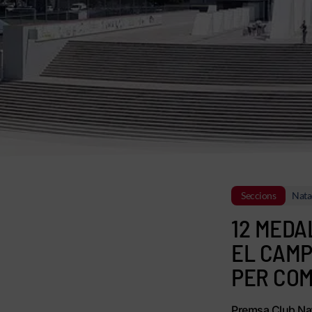
Seccions
Nata
12 MEDA
EL CAMP
PER CO
Premsa Club Nat