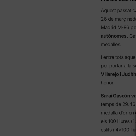
Aquest passat ca
26 de març nedad
Madrid M-86 per
autònomes.
Cat
medalles.
I entre tots aqu
per portar a la 
Villarejo i Jud
honor.
Sarai Gascón va
temps de 29.46 
medalla d’or en 
els 100 lliures 
estils i 4×100 ll