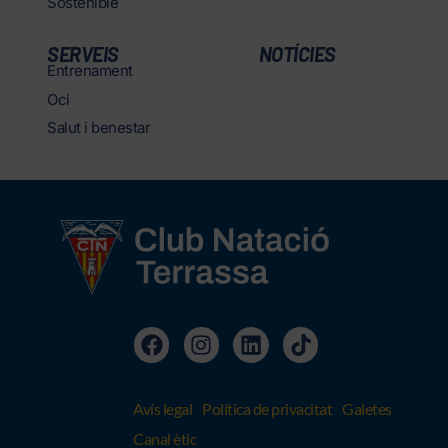
Sostenible
SERVEIS
NOTÍCIES
Entrenament
Oci
Salut i benestar
Avís legal
Política de privacitat
Galetes
Canal ètic