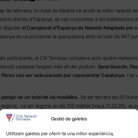
p de setmana, la ciutat de Madrid va acollir la millor natació ad
ors d’arreu d’Espanya, es van concentrar a les instal·lacions d
 disputar
el Campionat d’Espanya de Natació Adaptada per 
alunya es va proclamar la guanyadora amb un total de 947 pun
ests participants, el CN Terrassa comptava amb quatre nedadors 
selecció catalana l’esglaó més alt del pòdium.
Sarai Gascón, Pau
ith Pérez van ser seleccionats per representar Catalunya
. I ho
 penjar-se un total de sis medalles
. Va ser tercera als 50 lliu
segons; va ser segona en els 100 metres braça (1:22.31); va pe
els 100 papallona amb un temps de 1:11.75; i va aconseguir un 
Gestió de galetes
(1:04.03). A més Gascón va ajudar a fer pujar al podi més alt al r
iures de <34 punts.
Utilitzem galetes per oferir-te una millor experiència,