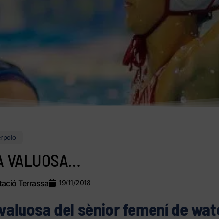
rpolo
A VALUOSA…
ació Terrassa
19/11/2018
 valuosa del sènior femení de wat