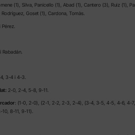
ene (1), Silva, Panicello (1), Abad (1), Cantero (3), Ruiz (1), P
), Rodríguez, Goset (1), Cardona, Tomàs.
 Pérez.
 i Rabadán.
4, 3-4 i 4-3.
at:
2-0, 2-4, 5-8, 9-11.
arcador
: (1-0, 2-0), (2-1, 2-2, 2-3, 2-4), (3-4, 3-5, 4-5, 4-6, 4-7
-10, 8-11, 9-11).