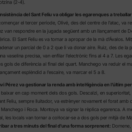
otzina (2-4).
insistència del Sant Feliu va obligar les egarenques a treballar 
ençar el tercer període, Olivé, des del centre de l’atac, va ret
ez van respondre en la jugada següent amb un llançament de De
èrica. El Sant Feliu es va tornar a apropar de la mà d’Ávalos. Mit
denar un parcial de 0 a 2 que li va donar aire. Ruiz, des de la p
na vaselina precisa, van enfilar l’electrònic fins al 4 a 7. Les e
es gols de diferència al final del quart. Manchego va reduir el m
ançament esplèndid a l’escaire, va marcar el 5 a 8.
vi Pérez va gestionar la renda amb intel·ligència en l’últim pe
 baixar en cap moment dels dos gols. Descalzi, en superioritat,
Sant Feliu, sempre lluitador, va estrènyer novament el forat amb
 Manchego i Roca. Montoya va signar la rèplica egarenca. A m
nal, les locals van tornar a col·locar-se a dos gols per mitjà de 
ibar a tres minuts del final d’una forma sorprenent:
Domene, m