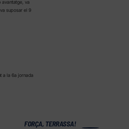
b avantatge, va
 va suposar el 9
t a la 6a jornada
0
FORÇA, TERRASSA!