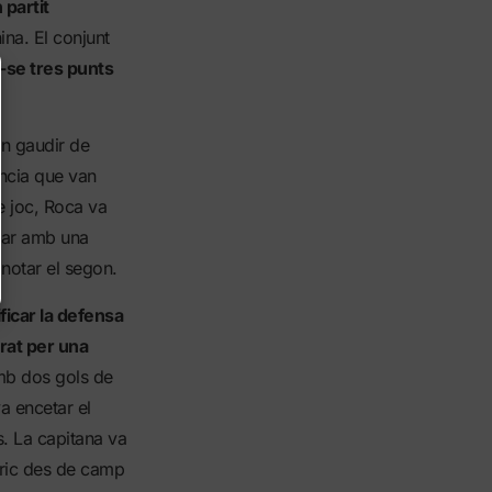
 partit
na. El conjunt
r-se tres punts
n gaudir de
ància que van
de joc, Roca va
inar amb una
notar el segon.
ficar la defensa
erat per una
amb dos gols de
a encetar el
. La capitana va
èric des de camp