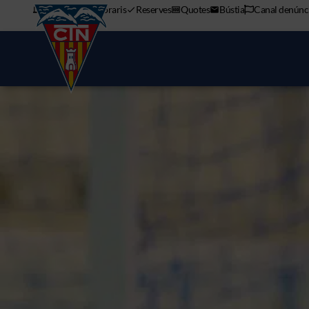
APP mòbil
Horaris
Reserves
Quotes
Bústia
Canal denúnc