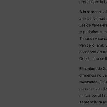
propi sobre la b
A la represa, la 
al final.
Només com
Les de Xavi Pér
superioritat num
Terrassa va enca
Panicello, amb u
conservar els tr
Goset, amb un ll
El conjunt de Xa
diferència no va
l’avantatge. El 
consecutives de
minuts per al fi
sentència va arr