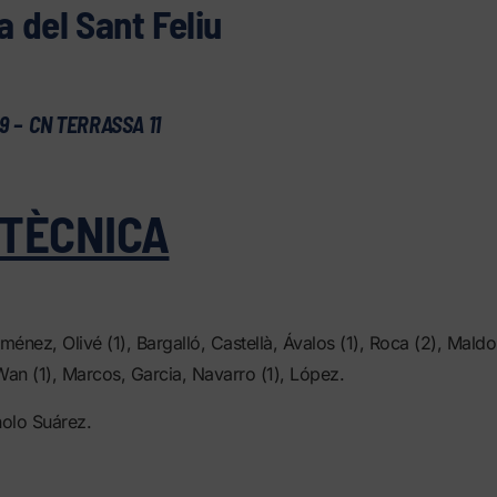
a del Sant Feliu
9 – CN TERRASSA 11
 TÈCNICA
iménez, Olivé (1), Bargalló, Castellà, Ávalos (1), Roca (2), Mald
an (1), Marcos, Garcia, Navarro (1), López.
olo Suárez.