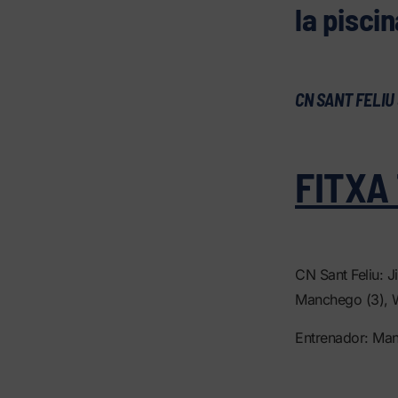
la piscin
CN SANT FELIU 
FITXA
CN Sant Feliu: J
Manchego (3), W
Entrenador: Man