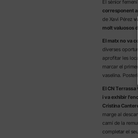
El sènior femen
corresponent a 
de Xavi Pérez
v
molt valuosos d
El matx no va c
diverses oportun
aprofitar les lo
marcar el primer
vaselina. Poster
El CN Terrassa v
i va exhibir l’e
Cristina Cantero
marge al descan
camí de la remun
completar el se