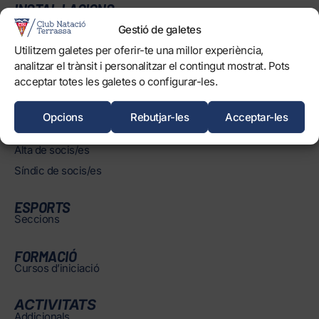
INSTAL·LACIONS
Horaris
Gestió de galetes
Piscines
Utilitzem galetes per oferir-te una millor experiència,
Normatives
analitzar el trànsit i personalitzar el contingut mostrat. Pots
acceptar totes les galetes o configurar-les.
SOCIS/ES
Opcions
Rebutjar-les
Acceptar-les
Àrea de socis/es
Alta de socis/es
Síndic de socis/es
ESPORTS
Seccions
FORMACIÓ
Cursos d’iniciació
ACTIVITATS
Addicionals