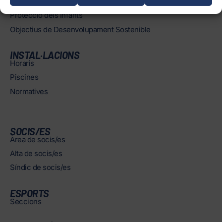
Treballa amb nosaltres
Protecció dels Infants
Objectius de Desenvolupament Sostenible
INSTAL·LACIONS
Horaris
Piscines
Normatives
SOCIS/ES
Àrea de socis/es
Alta de socis/es
Síndic de socis/es
ESPORTS
Seccions