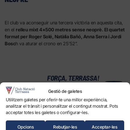
El club va aconseguir una tercera victòria en aquesta cita,
en el
relleu mixt 4×500 metres sense neoprè. El quartet
format per Roger Solé, Natàlia Bañó, Anna Serra i Jordi
Bosc
h va aturar el crono en 25’52”.
0
FORÇA, TERRASSA!
Gestió de galetes
Utilitzem galetes per oferir-te una millor experiència,
EL CLUB
analitzar el trànsit i personalitzar el contingut mostrat. Pots
Història
acceptar totes les galetes o configurar-les.
Òrgans
Informació corporativa i transparència
Opcions
Rebutjar-les
Acceptar-les