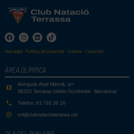
Avís legal
Política de privacitat
Galetes
Canal ètic
ÀREA OLÍMPICA
Avinguda Abat Marcet, s/n
08225 Terrassa (Vallès Occidental · Barcelona)
Telèfon: 93 735 26 26
cnt@clubnatacioterrassa.cat
PLA DEL BON AIRE