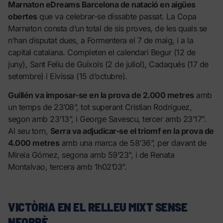
Marnaton eDreams Barcelona de natació en aigües
obertes
que va celebrar-se dissabte passat. La Copa
Marnaton consta d’un total de sis proves, de les quals se
n’han disputat dues, a Formentera el 7 de maig, i a la
capital catalana. Completen el calendari Begur (12 de
juny), Sant Feliu de Guíxols (2 de juliol), Cadaqués (17 de
setembre) i Eivissa (15 d’octubre).
Guillén va imposar-se en la prova de 2.000 metres
amb
un temps de 23’08”, tot superant Cristian Rodríguez,
segon amb 23’13”, i George Savescu, tercer amb 23’17”.
Al seu torn,
Serra va adjudicar-se el triomf en la prova de
4.000 metres
amb una marca de 58’36”, per davant de
Mireia Gómez, segona amb 59’23”, i de Renata
Montalvao, tercera amb 1h02’03”.
VICTÒRIA EN EL RELLEU MIXT SENSE
NEOPRÈ