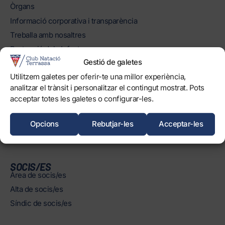
Òrgans
Informació corporativa i transparència
Treballa amb nosaltres
Protecció dels Infants
Gestió de galetes
Objectius de Desenvolupament Sostenible
Utilitzem galetes per oferir-te una millor experiència,
analitzar el trànsit i personalitzar el contingut mostrat. Pots
INSTAL·LACIONS
Horaris
acceptar totes les galetes o configurar-les.
Piscines
Opcions
Rebutjar-les
Acceptar-les
Normatives
SOCIS/ES
Àrea de socis/es
Alta de socis/es
Síndic de socis/es