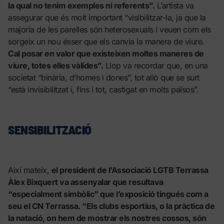
la qual no tenim exemples ni referents”.
L’artista va
assegurar que és molt important “visibilitzar-la, ja que la
majoria de les parelles són heterosexuals i veuen com els
sorgeix un nou ésser que els canvia la manera de viure.
Cal posar en valor que existeixen moltes maneres de
viure, totes elles vàlides”.
Llop va recordar que, en una
societat “binària, d’homes i dones”, tot allò que se surt
“està invisibilitzat i, fins i tot, castigat en molts països”.
SENSIBILITZACIÓ
Així mateix,
el president de l’Associació LGTB Terrassa
Àlex Bixquert va assenyalar que resultava
“especialment simbòlic” que l’exposició tingués com a
seu el CN Terrassa. “Els clubs esportius, o la pràctica de
la natació, on hem de mostrar els nostres cossos, són