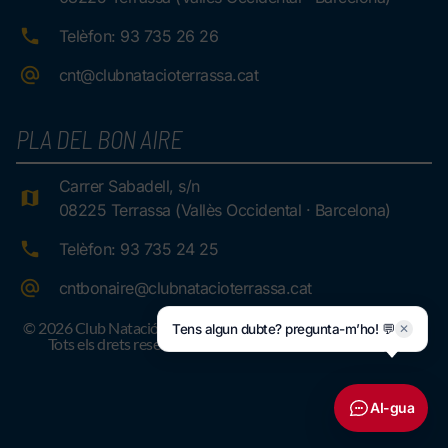
Telèfon: 93 735 26 26
cnt@clubnatacioterrassa.cat
PLA DEL BON AIRE
Carrer Sabadell, s/n
08225 Terrassa (Vallès Occidental · Barcelona)
Telèfon: 93 735 24 25
cntbonaire@clubnatacioterrassa.cat
© 2026 Club Natació Terrassa.
Tens algun dubte? pregunta-m’ho! 💬
✕
Tots els drets reservats
AI-gua