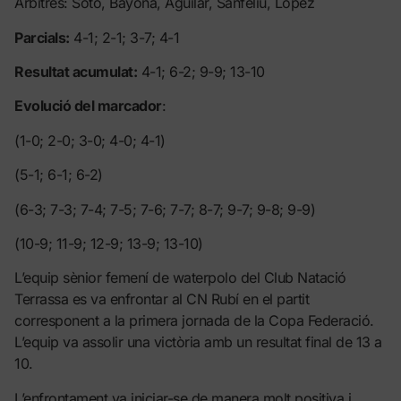
Àrbitres: Soto, Bayona, Aguilar, Sanfeliu, Lopez
Parcials:
4-1; 2-1; 3-7; 4-1
Resultat acumulat:
4-1; 6-2; 9-9; 13-10
Evolució del marcador
:
(1-0; 2-0; 3-0; 4-0; 4-1)
(5-1; 6-1; 6-2)
(6-3; 7-3; 7-4; 7-5; 7-6; 7-7; 8-7; 9-7; 9-8; 9-9)
(10-9; 11-9; 12-9; 13-9; 13-10)
L’equip sènior femení de waterpolo del Club Natació
Terrassa es va enfrontar al CN Rubí en el partit
corresponent a la primera jornada de la Copa Federació.
L’equip va assolir una victòria amb un resultat final de 13 a
10.
L’enfrontament va iniciar-se de manera molt positiva i