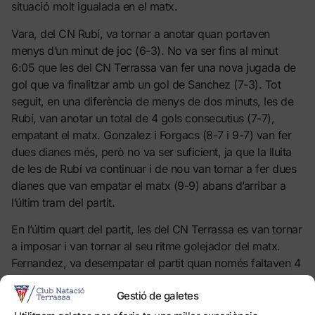
situació molt igualada en el matx.
Vara, del CN Rubí, va tornar a anotar quan portaven
menys d’un minut de joc (6-3). No va ser fins al minut
6:05 que les del CN Terrassa van fer una nova jugada de
gol que va finalitzar amb un gol de Sanchez (7-3). Tot
seguit, en una diferència de menys de dos minuts, les de
Rubí, van anotar un total de 4 gols consecutius (7-7),
empatant el matx. Gonzalez i Forgacs (8-7 i 9-7) van fer
dues dianes més, però no va ser suficient, ja que la lluita
de les de Rubí va continuar i de nou van tornar a fer dues
dianes que van empatar el matx (9-9) abans d’arribar a
l’últim tram del partit.
En l’últim quart del partit, les del CN Terrassa es van tornar
a imposar i van tornar al seu ritme golejador del matx.
Fernandez, va desempatar el partit quan només faltaven 4
minuts i 30 segons per arribar al final de l’enfrontament
Gestió de galetes
(10-9), el qual va servir per anotar tres gols més i tornar a
dominar el marcador. Aquests gols, obra de Sanchez (11-