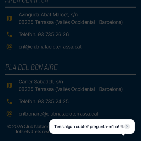
Avinguda Abat Marcet, s/n
08225 Terrassa (Vallès Occidental · Barcelona)
Telèfon: 93 735 26 26
cnt@clubnatacioterrassa.cat
PLA DEL BON AIRE
Carrer Sabadell, s/n
08225 Terrassa (Vallès Occidental · Barcelona)
Telèfon: 93 735 24 25
cntbonaire@clubnatacioterrassa.cat
© 2026 Club Natació Terrassa.
Tens algun dubte? pregunta-m’ho! 💬
✕
Tots els drets reservats