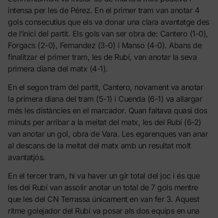
intensa per les de Pérez. En el primer tram van anotar 4
gols consecutius que els va donar una clara avantatge des
de l’inici del partit. Els gols van ser obra de: Cantero (1-0),
Forgacs (2-0), Fernandez (3-0) i Manso (4-0). Abans de
finalitzar el primer tram, les de Rubí, van anotar la seva
primera diana del matx (4-1).
En el segon tram del partit, Cantero, novament va anotar
la primera diana del tram (5-1) i Cuenda (6-1) va allargar
més les distàncies en el marcador. Quan faltava quasi dos
minuts per arribar a la meitat del matx, les del Rubí (6-2)
van anotar un gol, obra de Vara. Les egarenques van anar
al descans de la meitat del matx amb un resultat molt
avantatjós.
En el tercer tram, hi va haver un gir total del joc i és que
les del Rubí van assolir anotar un total de 7 gols mentre
que les del CN Terrassa únicament en van fer 3. Aquest
ritme golejador del Rubí va posar als dos equips en una