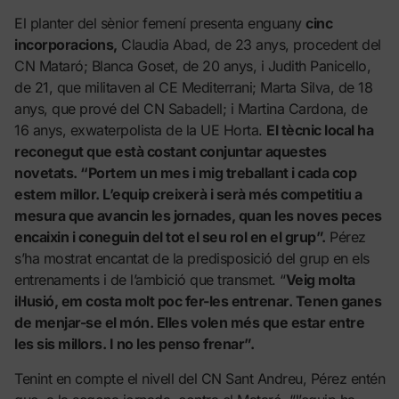
El planter del sènior femení presenta enguany
cinc
incorporacions,
Claudia Abad, de 23 anys, procedent del
CN Mataró; Blanca Goset, de 20 anys, i Judith Panicello,
de 21, que militaven al CE Mediterrani; Marta Silva, de 18
anys, que prové del CN Sabadell; i Martina Cardona, de
16 anys, exwaterpolista de la UE Horta.
El tècnic local ha
reconegut que està costant conjuntar aquestes
novetats. “Portem un mes i mig treballant i cada cop
estem millor. L’equip creixerà i serà més competitiu a
mesura que avancin les jornades, quan les noves peces
encaixin i coneguin del tot el seu rol en el grup”.
Pérez
s’ha mostrat encantat de la predisposició del grup en els
entrenaments i de l’ambició que transmet. “
Veig molta
il·lusió, em costa molt poc fer-les entrenar. Tenen ganes
de menjar-se el món. Elles volen més que estar entre
les sis millors. I no les penso frenar”.
Tenint en compte el nivell del CN Sant Andreu, Pérez entén