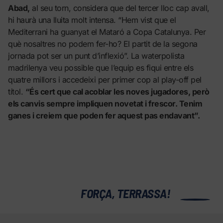
Abad,
al seu torn, considera que del tercer lloc cap avall,
hi haurà una lluita molt intensa. “Hem vist que el
Mediterrani ha guanyat el Mataró a Copa Catalunya. Per
què nosaltres no podem fer-ho? El partit de la segona
jornada pot ser un punt d’inflexió”. La waterpolista
madrilenya veu possible que l’equip es fiqui entre els
quatre millors i accedeixi per primer cop al play-off pel
títol.
“És cert que cal acoblar les noves jugadores, però
els canvis sempre impliquen novetat i frescor. Tenim
ganes i creiem que poden fer aquest pas endavant”.
0
FORÇA, TERRASSA!