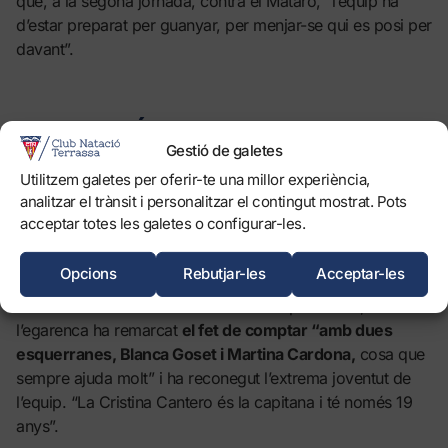
que, a la segona jornada, contra el Mataró, “l’equip ha
d’estar preparat per guanyar, per menjar-se qui es posi per
davant”.
AMB AMBICIÓ
Gestió de galetes
Utilitzem galetes per oferir-te una millor experiència,
analitzar el trànsit i personalitzar el contingut mostrat. Pots
Tant Olga Descalzi com Claudia Abad han transmès
acceptar totes les galetes o configurar-les.
l’ambició del grup de cara a la nova temporada.
Descalzi
ha manifestat que les jugadores “sempre busquen el
Opcions
Rebutjar-les
Acceptar-les
màxim”, sent conscients que els quatre primers de la lliga
són rivals “molt forts”. D’entre les incorporacions,
l’egarenca ha remarcat
el fet de comptar “amb dues
esquerranes, Blanca Goset i Martina Cardona,
cosa que
sempre ajuda molt” i ha reconegut l’extrema joventut de
l’equip. “La Cristina Cantero és la capitana i té només 19
anys”.