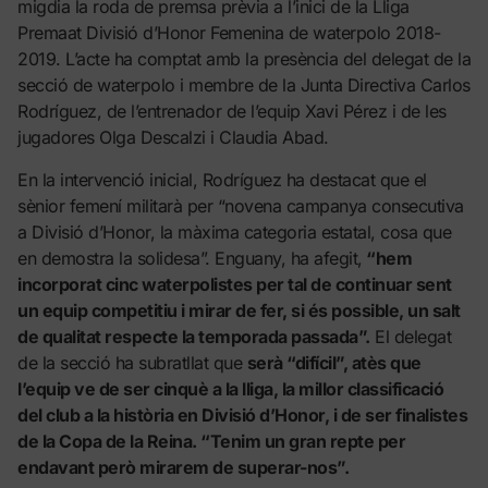
migdia la roda de premsa prèvia a l’inici de la Lliga
Premaat Divisió d’Honor Femenina de waterpolo 2018-
2019. L’acte ha comptat amb la presència del delegat de la
secció de waterpolo i membre de la Junta Directiva Carlos
Rodríguez, de l’entrenador de l’equip Xavi Pérez i de les
jugadores Olga Descalzi i Claudia Abad.
En la intervenció inicial, Rodríguez ha destacat que el
sènior femení militarà per “novena campanya consecutiva
a Divisió d’Honor, la màxima categoria estatal, cosa que
en demostra la solidesa”. Enguany, ha afegit,
“hem
incorporat cinc waterpolistes per tal de continuar sent
un equip competitiu i mirar de fer, si és possible, un salt
de qualitat respecte la temporada passada”.
El delegat
de la secció ha subratllat que
serà “difícil”, atès que
l’equip ve de ser cinquè a la lliga, la millor classificació
del club a la història en Divisió d’Honor, i de ser finalistes
de la Copa de la Reina. “Tenim un gran repte per
endavant però mirarem de superar-nos”.