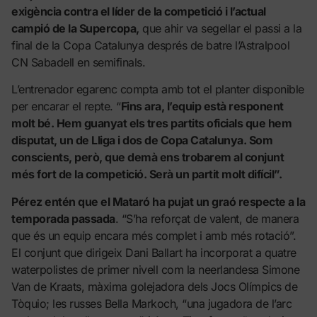
exigència contra el líder de la competició i l’actual
campió de la Supercopa,
que ahir va segellar el passi a la
final de la Copa Catalunya després de batre l’Astralpool
CN Sabadell en semifinals.
L’entrenador egarenc compta amb tot el planter disponible
per encarar el repte. “
Fins ara, l’equip està responent
molt bé. Hem guanyat els tres partits oficials que hem
disputat, un de Lliga i dos de Copa Catalunya. Som
conscients, però, que demà ens trobarem al conjunt
més fort de la competició. Serà un partit molt difícil”.
Pérez entén que el Mataró ha pujat un graó respecte a la
temporada passada
. “S’ha reforçat de valent, de manera
que és un equip encara més complet i amb més rotació”.
El conjunt que dirigeix Dani Ballart ha incorporat a quatre
waterpolistes de primer nivell com la neerlandesa Simone
Van de Kraats, màxima golejadora dels Jocs Olímpics de
Tòquio; les russes Bella Markoch, “una jugadora de l’arc