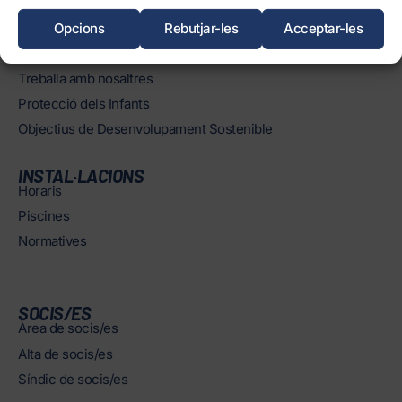
Història
Òrgans
Opcions
Rebutjar-les
Acceptar-les
Informació corporativa i transparència
Treballa amb nosaltres
Protecció dels Infants
Objectius de Desenvolupament Sostenible
INSTAL·LACIONS
Horaris
Piscines
Normatives
SOCIS/ES
Àrea de socis/es
Alta de socis/es
Síndic de socis/es