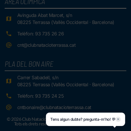
ÀREA OLÍMPICA
Avinguda Abat Marcet, s/n
08225 Terrassa (Vallès Occidental · Barcelona)
Telèfon: 93 735 26 26
cnt@clubnatacioterrassa.cat
PLA DEL BON AIRE
Carrer Sabadell, s/n
08225 Terrassa (Vallès Occidental · Barcelona)
Telèfon: 93 735 24 25
cntbonaire@clubnatacioterrassa.cat
© 2026 Club Natació Terrassa.
Tens algun dubte? pregunta-m’ho! 💬
✕
Tots els drets reservats