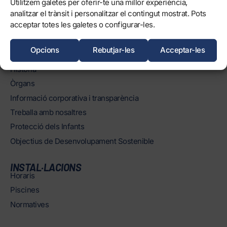
Utilitzem galetes per oferir-te una millor experiència,
analitzar el trànsit i personalitzar el contingut mostrat. Pots
0
FORÇA, TERRASSA!
acceptar totes les galetes o configurar-les.
Opcions
Rebutjar-les
Acceptar-les
EL CLUB
Història
Òrgans
Informació corporativa i transparència
Treballa amb nosaltres
Protecció dels Infants
Objectius de Desenvolupament Sostenible
INSTAL·LACIONS
Horaris
Piscines
Normatives