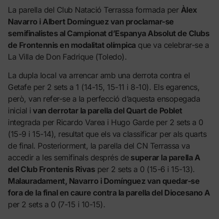
La parella del Club Natació Terrassa formada per
Àlex
Navarro i Albert Domínguez van proclamar-se
semifinalistes al Campionat d’Espanya Absolut de Clubs
de Frontennis en modalitat olímpica
que va celebrar-se a
La Villa de Don Fadrique (Toledo).
La dupla local va arrencar amb una derrota contra el
Getafe per 2 sets a 1 (14-15, 15-11 i 8-10). Els egarencs,
però, van refer-se a la perfecció d’aquesta ensopegada
inicial i
van derrotar la parella del Quart de Poblet
integrada per Ricardo Varea i Hugo Garde per 2 sets a 0
(15-9 i 15-14), resultat que els va classificar per als quarts
de final. Posteriorment, la parella del CN Terrassa va
accedir a les semifinals després de
superar la parella A
del Club Frontenis Rivas
per 2 sets a 0 (15-6 i 15-13).
Malauradament, Navarro i Domínguez van quedar-se
fora de la final en caure contra la parella del Diocesano A
per 2 sets a 0 (7-15 i 10-15).