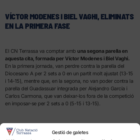
VÍCTOR MODENES I BIEL VAGHI, ELIMINATS
EN LA PRIMERA FASE
El CN Terrassa va comptar amb
una segona parella en
aquesta cita, formada per Víctor Modenes i Biel Vaghi.
En la primera jornada, van perdre contra la parella del
Diocesano A per 2 sets a 0 en un partit molt ajustat (13-15
i 14-15), mentre que, en la segona, no van poder contra la
parella del Guadassuar integrada per Alejandro García i
Carlos Carmona, que van deixar-los fora de la competició
en imposar-se per 2 sets a 0 (5-15 i 13-15).
Gestió de galetes