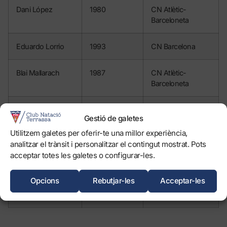
Dani López
1980
CN Atlètic-
Barceloneta
Eduardo Lorrio
1993
CN Barcelona
Blai Mallarach
1987
CN Atlètic-
Barceloneta
Alberto Munárriz
1994
CN Atlètic-
Gestió de galetes
Barceloneta
Utilitzem galetes per oferir-te una millor experiència,
analitzar el trànsit i personalitzar el contingut mostrat. Pots
Felipe Perrone
1986
CN Atlètic-
acceptar totes les galetes o configurar-les.
Barceloneta
Opcions
Rebutjar-les
Acceptar-les
Roger Tahull
1997
CN Atlètic-
Barceloneta