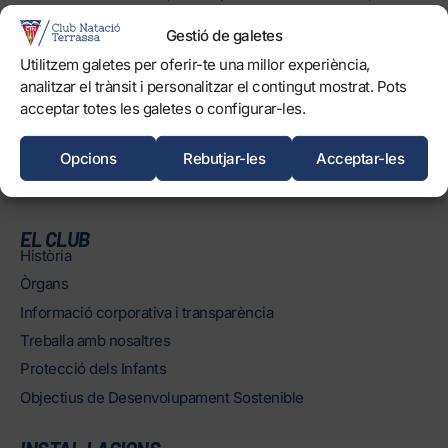
caure contra Mario López i Álvaro Villar, del CP
Gestió de galetes
Torredelcampo.
Utilitzem galetes per oferir-te una millor experiència,
analitzar el trànsit i personalitzar el contingut mostrat. Pots
acceptar totes les galetes o configurar-les.
0
FORÇA, TERRASSA!
Opcions
Rebutjar-les
Acceptar-les
EL CLUB
Història
Òrgans
Informació corporativa i transparència
Treballa amb nosaltres
Protecció dels Infants
Objectius de Desenvolupament Sostenible