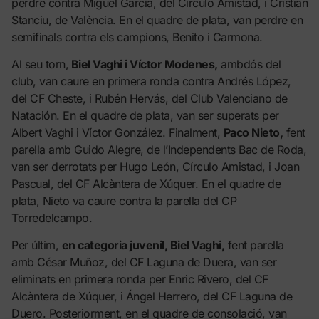
perdre contra Miguel García, del Círculo Amistad, i Cristian
Stanciu, de València. En el quadre de plata, van perdre en
semifinals contra els campions, Benito i Carmona.
Al seu torn,
Biel Vaghi i Víctor Modenes,
ambdós del
club, van caure en primera ronda contra Andrés López,
del CF Cheste, i Rubén Hervás, del Club Valenciano de
Natación. En el quadre de plata, van ser superats per
Albert Vaghi i Víctor González. Finalment,
Paco Nieto,
fent
parella amb Guido Alegre, de l’Independents Bac de Roda,
van ser derrotats per Hugo León, Círculo Amistad, i Joan
Pascual, del CF Alcàntera de Xúquer. En el quadre de
plata, Nieto va caure contra la parella del CP
Torredelcampo.
Per últim,
en categoria juvenil, Biel Vaghi,
fent parella
amb César Muñoz, del CF Laguna de Duera, van ser
eliminats en primera ronda per Enric Rivero, del CF
Alcàntera de Xúquer, i Ángel Herrero, del CF Laguna de
Duero. Posteriorment, en el quadre de consolació, van