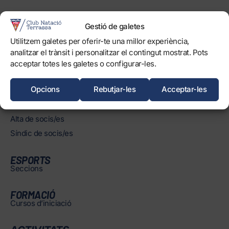
INSTAL·LACIONS
Horaris
Gestió de galetes
Piscines
Utilitzem galetes per oferir-te una millor experiència,
analitzar el trànsit i personalitzar el contingut mostrat. Pots
Normatives
acceptar totes les galetes o configurar-les.
Opcions
Rebutjar-les
Acceptar-les
SOCIS/ES
Àrea de socis/es
Alta de socis/es
Síndic de socis/es
ESPORTS
Seccions
FORMACIÓ
Cursos d’iniciació