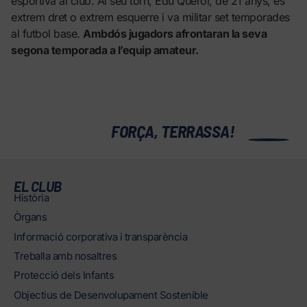
esportiva al club. Al seu torn, Edu Querol, de 21 anys, és
extrem dret o extrem esquerre i va militar set temporades
al futbol base.
Ambdós jugadors afrontaran la seva
segona temporada a l’equip amateur.
0
FORÇA, TERRASSA!
EL CLUB
Història
Òrgans
Informació corporativa i transparència
Treballa amb nosaltres
Protecció dels Infants
Objectius de Desenvolupament Sostenible